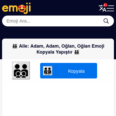
Menu
Menu
Close
Close
👩‍❤️‍👩
👩‍👧
👨‍❤️‍💋‍👨
👩‍👦
👩‍❤️‍💋‍👩
👩‍👩‍👧
👪
👩‍❤️‍👨
👨‍👨‍👦‍👦 Aile: Adam, Adam, Oğlan, Oğlan Emoji
Kopyala Yapıştır 👨‍👨‍👦‍👦
👨‍👨‍👦‍👦
👨‍👨‍👦‍👦
Kopyala