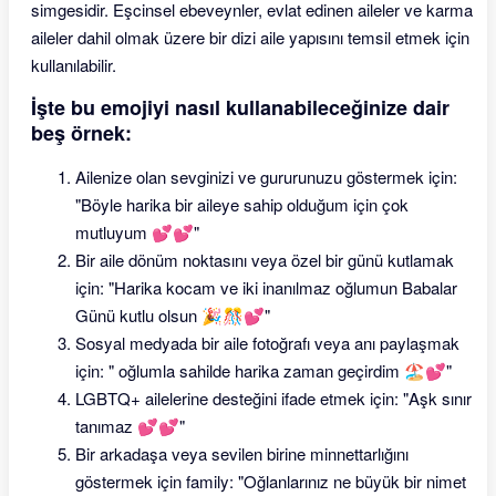
simgesidir. Eşcinsel ebeveynler, evlat edinen aileler ve karma
aileler dahil olmak üzere bir dizi aile yapısını temsil etmek için
kullanılabilir.
İşte bu emojiyi nasıl kullanabileceğinize dair
beş örnek:
Ailenize olan sevginizi ve gururunuzu göstermek için:
"Böyle harika bir aileye sahip olduğum için çok
mutluyum 💕💕"
Bir aile dönüm noktasını veya özel bir günü kutlamak
için: "Harika kocam ve iki inanılmaz oğlumun Babalar
Günü kutlu olsun 🎉🎊💕"
Sosyal medyada bir aile fotoğrafı veya anı paylaşmak
için: " oğlumla sahilde harika zaman geçirdim 🏖💕"
LGBTQ+ ailelerine desteğini ifade etmek için: "Aşk sınır
tanımaz 💕💕"
Bir arkadaşa veya sevilen birine minnettarlığını
göstermek için family: "Oğlanlarınız ne büyük bir nimet