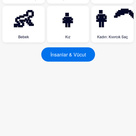
👶
👧
👩‍🦱
Bebek
Kız
Kadın: Kıvırcık Saç
İnsanlar & Vücut