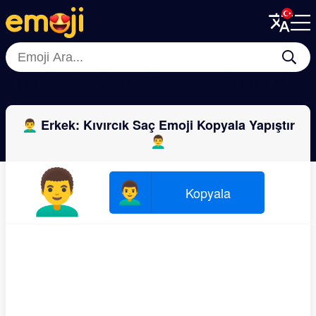
Menu
Menu
Close
Close
👱‍♀️
🧑‍🦳
👵
👨‍🦲
👦
👩‍🦲
🧔‍♀️
👩‍
👨‍🦱 Erkek: Kıvırcık Saç Emoji Kopyala Yapıştır
👨‍🦱
👨‍🦱
👨‍🦱
Kopyala