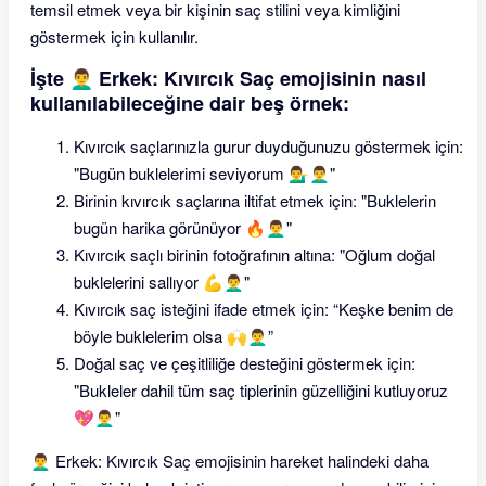
temsil etmek veya bir kişinin saç stilini veya kimliğini
göstermek için kullanılır.
İşte 👨‍🦱 Erkek: Kıvırcık Saç emojisinin nasıl
kullanılabileceğine dair beş örnek:
Kıvırcık saçlarınızla gurur duyduğunuzu göstermek için:
"Bugün buklelerimi seviyorum 💁‍♂️👨‍🦱"
Birinin kıvırcık saçlarına iltifat etmek için: "Buklelerin
bugün harika görünüyor 🔥👨‍🦱"
Kıvırcık saçlı birinin fotoğrafının altına: "Oğlum doğal
buklelerini sallıyor 💪👨‍🦱"
Kıvırcık saç isteğini ifade etmek için: “Keşke benim de
böyle buklelerim olsa 🙌👨‍🦱”
Doğal saç ve çeşitliliğe desteğini göstermek için:
"Bukleler dahil tüm saç tiplerinin güzelliğini kutluyoruz
💖👨‍🦱"
👨‍🦱 Erkek: Kıvırcık Saç emojisinin hareket halindeki daha