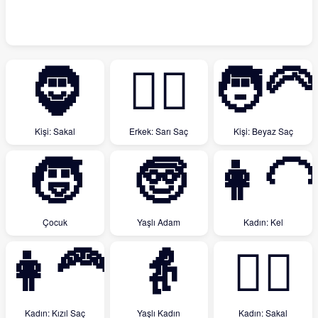
🧔
👱‍♂️
🧑‍🦳
Kişi: Sakal
Erkek: Sarı Saç
Kişi: Beyaz Saç
🧒
🧓
👩‍🦲
Çocuk
Yaşlı Adam
Kadın: Kel
👩‍🦰
👵
🧔‍♀️
Kadın: Kızıl Saç
Yaşlı Kadın
Kadın: Sakal