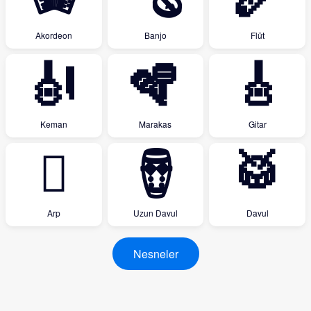
Akordeon
Banjo
Flüt
🎻
🪇
🎸
Keman
Marakas
Gitar
🪉
🪘
🥁
Arp
Uzun Davul
Davul
Nesneler