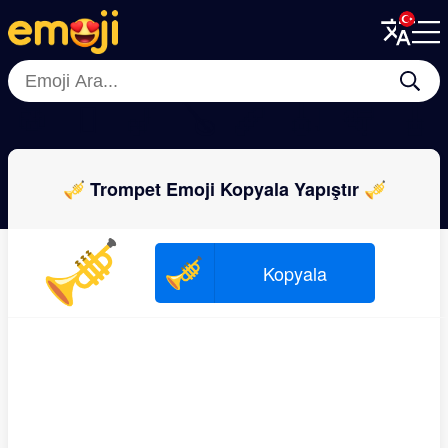
Menu
Menu
Close
Close
🥁
🪉
🎷
🪕
🪈
🎻
🪇
🎸
🎺 Trompet Emoji Kopyala Yapıştır 🎺
🎺
🎺
Kopyala