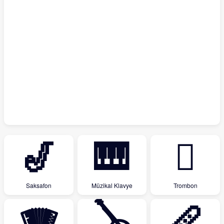
🎷
🎹
🪊
Saksafon
Müzikal Klavye
Trombon
🪗
🪕
🪈