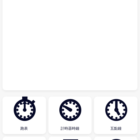
⏱
⏲
🕔
跑表
計時器時鐘
五點鐘