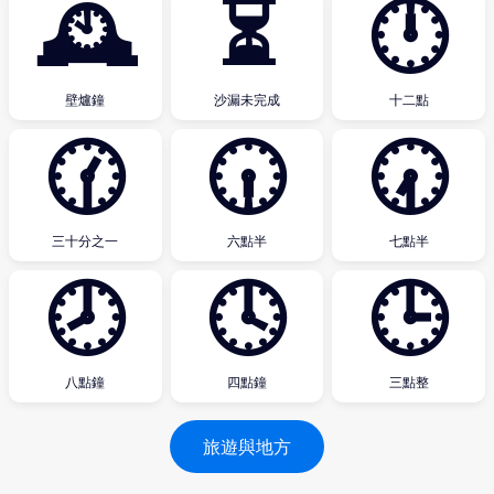
🕰
⏳
🕛
壁爐鐘
沙漏未完成
十二點
🕜
🕡
🕢
三十分之一
六點半
七點半
🕗
🕓
🕒
八點鐘
四點鐘
三點整
旅遊與地方