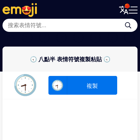
Menu
Menu
Close
Close
⌚
🕙
🕐
🕝
🕦
🕡
🕖
🕑
🕣 八點半 表情符號複製粘貼 🕣
🕣
🕣
複製