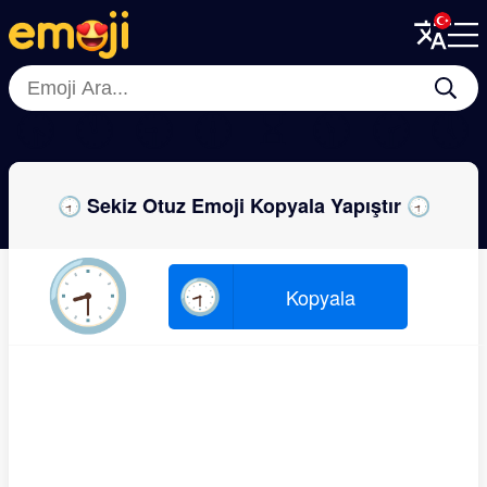
Menu
Menu
Close
Close
🕟
🕚
🕤
🕧
⌛
🕦
🕝
🕔
🕣 Sekiz Otuz Emoji Kopyala Yapıştır 🕣
🕣
🕣
Kopyala