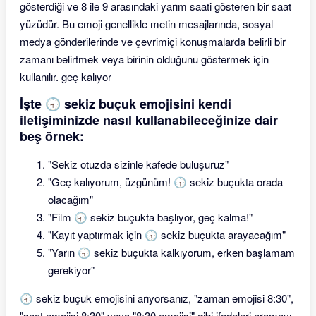
gösterdiği ve 8 ile 9 arasındaki yarım saati gösteren bir saat
yüzüdür. Bu emoji genellikle metin mesajlarında, sosyal
medya gönderilerinde ve çevrimiçi konuşmalarda belirli bir
zamanı belirtmek veya birinin olduğunu göstermek için
kullanılır. geç kalıyor
İşte 🕣 sekiz buçuk emojisini kendi
iletişiminizde nasıl kullanabileceğinize dair
beş örnek:
"Sekiz otuzda sizinle kafede buluşuruz"
"Geç kalıyorum, üzgünüm! 🕣 sekiz buçukta orada
olacağım"
"Film 🕣 sekiz buçukta başlıyor, geç kalma!"
"Kayıt yaptırmak için 🕣 sekiz buçukta arayacağım"
"Yarın 🕣 sekiz buçukta kalkıyorum, erken başlamam
gerekiyor"
🕣 sekiz buçuk emojisini arıyorsanız, "zaman emojisi 8:30",
"saat emojisi 8:30" veya "8:30 emojisi" gibi ifadeleri aramayı