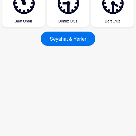
🕚
🕤
🕟
Saat Onbir
Dokuz Otuz
Dört Otuz
Seyahat & Yerler