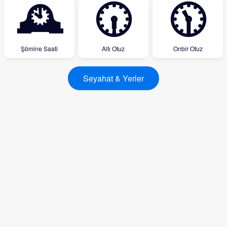
🕰
🕡
🕦
Şömine Saati
Altı Otuz
Onbir Otuz
Seyahat & Yerler