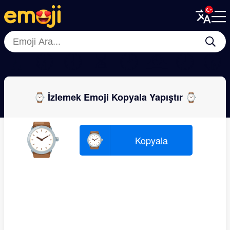
Menu
Menu
Close
Close
⏰
🕢
🕕
⏳
🕑
🕰
🕗
🕠
⌚ İzlemek Emoji Kopyala Yapıştır ⌚
⌚
⌚
Kopyala