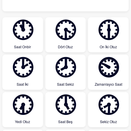
🕚
🕟
🕧
Saat Onbir
Dört Otuz
On İki Otuz
🕑
🕗
⏲
Saat İki
Saat Sekiz
Zamanlayıcı Saat
🕢
🕔
🕣
Yedi Otuz
Saat Beş
Sekiz Otuz