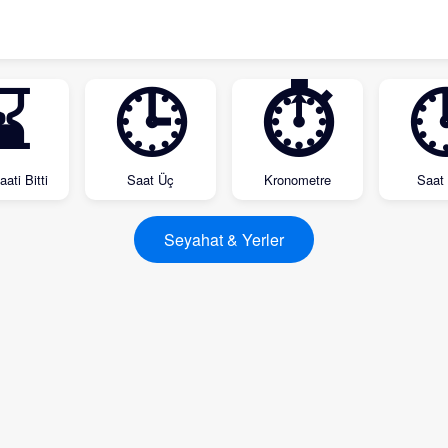
⌛
🕒
⏱

ati Bitti
Saat Üç
Kronometre
Saat 
Seyahat & Yerler