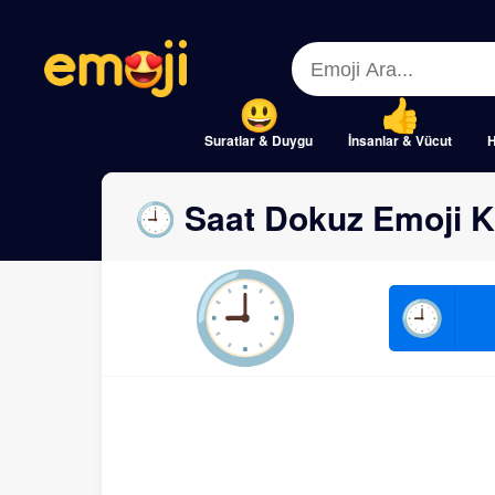
Menu
Menu
Close
Close
Suratlar & Duygu
İnsanlar & Vücut
H
🕘 Saat Dokuz Emoji K
🕘
🕘