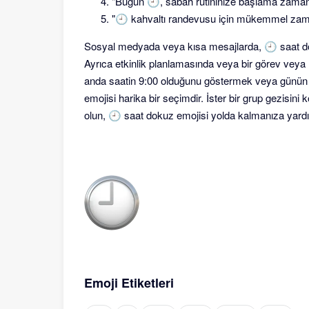
"Bugün 🕘, sabah rutininize başlama zaman
"🕘 kahvaltı randevusu için mükemmel za
Sosyal medyada veya kısa mesajlarda, 🕘 saat doku
Ayrıca etkinlik planlamasında veya bir görev veya ra
anda saatin 9:00 olduğunu göstermek veya günün be
emojisi harika bir seçimdir. İster bir grup gezisini
olun, 🕘 saat dokuz emojisi yolda kalmanıza yardım
Emoji Etiketleri