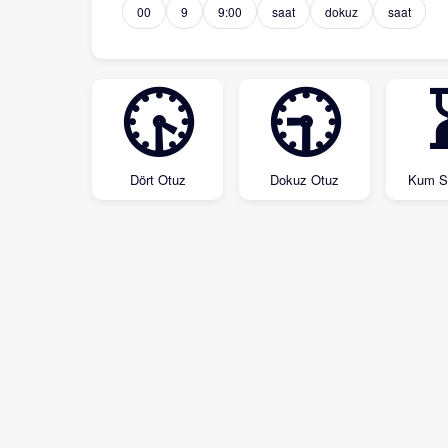
00
9
9:00
saat
dokuz
saat
🕟
🕤
Dört Otuz
Dokuz Otuz
Kum Sa