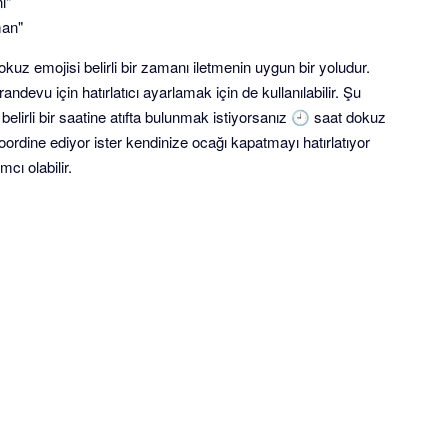
ı"
man"
z emojisi belirli bir zamanı iletmenin uygun bir yoludur.
ndevu için hatırlatıcı ayarlamak için de kullanılabilir. Şu
lirli bir saatine atıfta bulunmak istiyorsanız 🕘 saat dokuz
 koordine ediyor ister kendinize ocağı kapatmayı hatırlatıyor
cı olabilir.