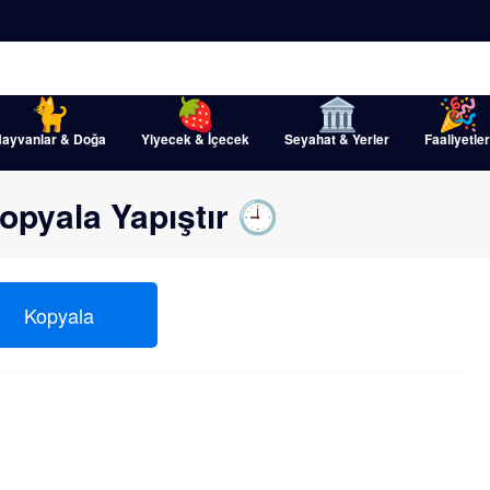
ayvanlar & Doğa
Yiyecek & İçecek
Seyahat & Yerler
Faaliyetler
opyala Yapıştır 🕘
Kopyala