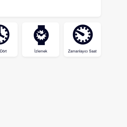

⌚
⏲
Dört
İzlemek
Zamanlayıcı Saat