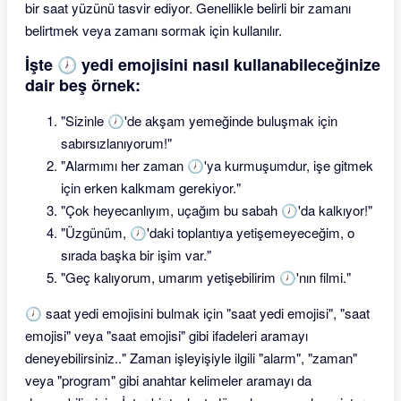
bir saat yüzünü tasvir ediyor. Genellikle belirli bir zamanı
belirtmek veya zamanı sormak için kullanılır.
İşte 🕖 yedi emojisini nasıl kullanabileceğinize
dair beş örnek:
"Sizinle 🕖'de akşam yemeğinde buluşmak için
sabırsızlanıyorum!"
"Alarmımı her zaman 🕖'ya kurmuşumdur, işe gitmek
için erken kalkmam gerekiyor."
"Çok heyecanlıyım, uçağım bu sabah 🕖'da kalkıyor!"
"Üzgünüm, 🕖'daki toplantıya yetişemeyeceğim, o
sırada başka bir işim var."
"Geç kalıyorum, umarım yetişebilirim 🕖'nın filmi."
🕖 saat yedi emojisini bulmak için "saat yedi emojisi", "saat
emojisi" veya "saat emojisi" gibi ifadeleri aramayı
deneyebilirsiniz.." Zaman işleyişiyle ilgili "alarm", "zaman"
veya "program" gibi anahtar kelimeler aramayı da