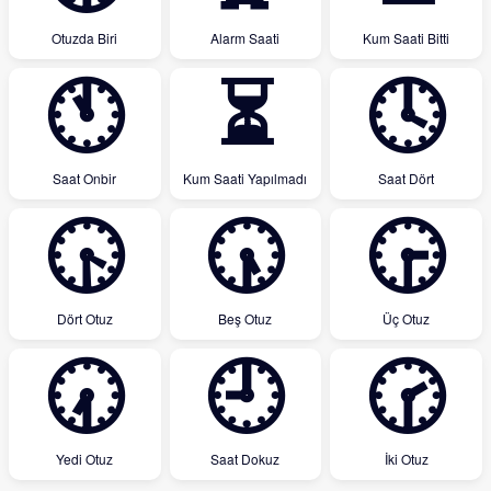
Otuzda Biri
Alarm Saati
Kum Saati Bitti
🕚
⏳
🕓
Saat Onbir
Kum Saati Yapılmadı
Saat Dört
🕟
🕠
🕞
Dört Otuz
Beş Otuz
Üç Otuz
🕢
🕘
🕝
Yedi Otuz
Saat Dokuz
İki Otuz