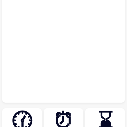
🕜
⏰
⌛