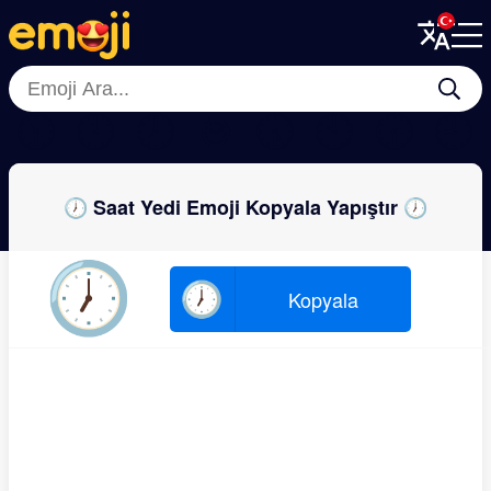
Menu
Menu
Close
Close
🕦
🕚
🕗
⌚
🕠
🕙
🕞
🕘
🕖 Saat Yedi Emoji Kopyala Yapıştır 🕖
🕖
🕖
Kopyala