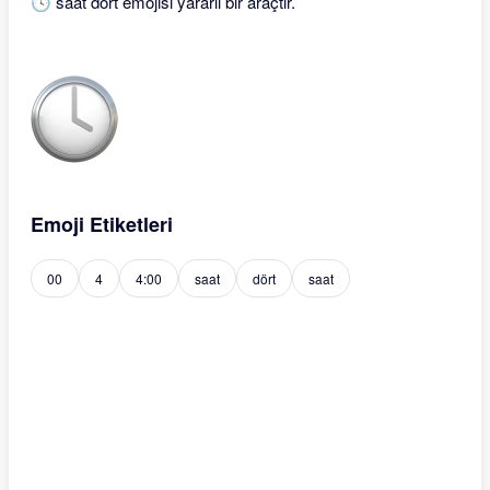
🕓 saat dört emojisi yararlı bir araçtır.
Emoji Etiketleri
00
4
4:00
saat
dört
saat