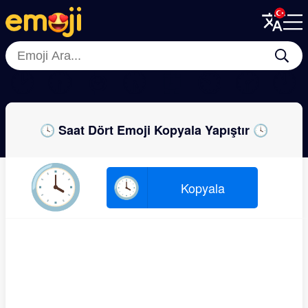
Menu
Menu
Close
Close
🕑
🕡
⌚
🕠
⏰
⏲
🕝
🕚
🕓 Saat Dört Emoji Kopyala Yapıştır 🕓
🕓
🕓
Kopyala