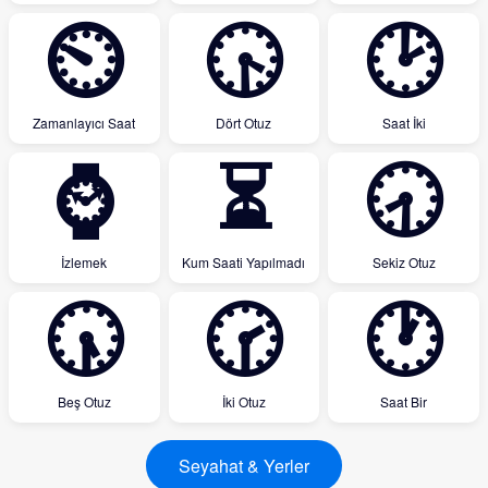
⏲
🕟
🕑
Zamanlayıcı Saat
Dört Otuz
Saat İki
⌚
⏳
🕣
İzlemek
Kum Saati Yapılmadı
Sekiz Otuz
🕠
🕝
🕐
Beş Otuz
İki Otuz
Saat Bir
Seyahat & Yerler