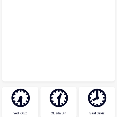
🕢
🕜
🕗
Yedi Otuz
Otuzda Biri
Saat Sekiz