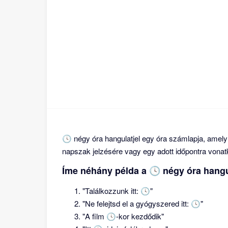
🕓 négy óra hangulatjel egy óra számlapja, amel
napszak jelzésére vagy egy adott időpontra vonat
Íme néhány példa a 🕓 négy óra hangul
"Találkozzunk itt: 🕓"
"Ne felejtsd el a gyógyszered itt: 🕓"
"A film 🕓-kor kezdődik"