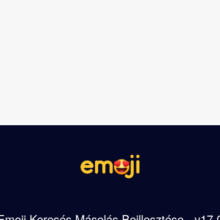
Emoji Keresés Másolás Beillesztése - v17.