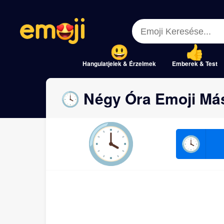
Menu
Menu
Close
Close
Hangulatjelek & Érzelmek
Emberek & Test
🕓 Négy Óra Emoji Más
🕓
🕓