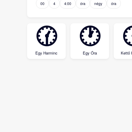
00
4
4:00
óra
négy
óra
🕜
🕐
Egy Harminc
Egy Óra
Kettő