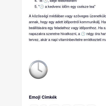
"Itt 🕓, ideje felébrednem"
"🕓 a kedvenc időm egy csésze tea"
A közösségi médiában vagy szöveges üzenetküldé
annak, hogy egy adott időpontról kommunikálj. 
beállítására egy feladathoz vagy időponthoz. Ha s
napszakra szeretne hivatkozni, a 🕓 négy óra hang
tervez, akár a napi vitaminbevitelre emlékezteti 
Emoji Címkék