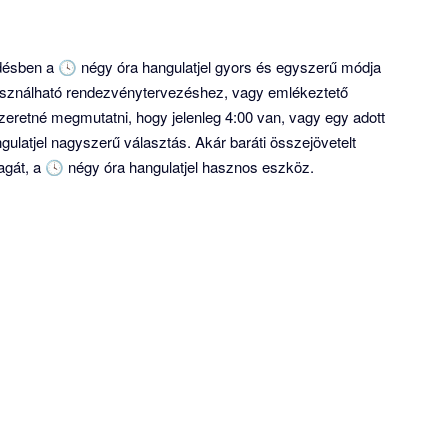
sben a 🕓 négy óra hangulatjel gyors és egyszerű módja
Használható rendezvénytervezéshez, vagy emlékeztető
zeretné megmutatni, hogy jelenleg 4:00 van, vagy egy adott
ulatjel nagyszerű választás. Akár baráti összejövetelt
magát, a 🕓 négy óra hangulatjel hasznos eszköz.