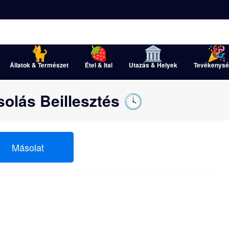
Állatok & Természet
Étel & Ital
Utazás & Helyek
Tevékenysé
olás Beillesztés 🕓
Másolat