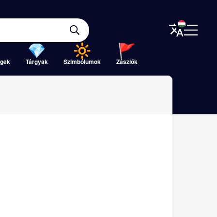
gek
Tárgyak
Szimbólumok
Zászlók