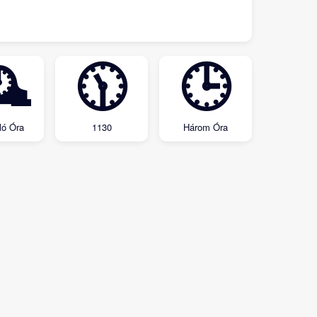

🕦
🕒
ló Óra
1130
Három Óra