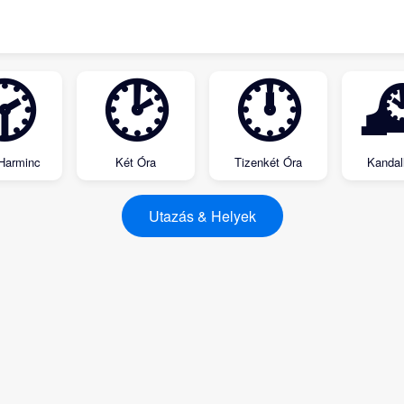
🕝
🕑
🕛

 Harminc
Két Óra
Tizenkét Óra
Kandal
Utazás & Helyek