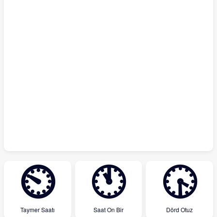
⏲
🕚
🕟
Taymer Saatı
Saat On Bir
Dörd Otuz