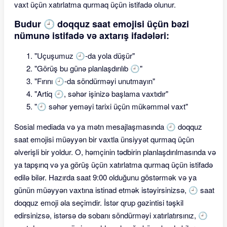
vaxt üçün xatırlatma qurmaq üçün istifadə olunur.
Budur 🕘 doqquz saat emojisi üçün bəzi
nümunə istifadə və axtarış ifadələri:
"Uçuşumuz 🕘-da yola düşür"
"Görüş bu günə planlaşdırılıb 🕘"
"Fırını 🕘-da söndürməyi unutmayın"
"Artiq 🕘, səhər işinizə başlama vaxtıdır"
"🕘 səhər yeməyi tarixi üçün mükəmməl vaxt"
Sosial mediada və ya mətn mesajlaşmasında 🕘 doqquz
saat emojisi müəyyən bir vaxtla ünsiyyət qurmaq üçün
əlverişli bir yoldur. O, həmçinin tədbirin planlaşdırılmasında və
ya tapşırıq və ya görüş üçün xatırlatma qurmaq üçün istifadə
edilə bilər. Hazırda saat 9:00 olduğunu göstərmək və ya
günün müəyyən vaxtına istinad etmək istəyirsinizsə, 🕘 saat
doqquz emoji əla seçimdir. İstər qrup gəzintisi təşkil
edirsinizsə, istərsə də sobanı söndürməyi xatırlatırsınız, 🕘