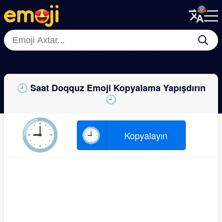
Menu
Menu
Close
Close
⏰
🕡
🕙
🕓
🕤
🕰
⏳
⌚
🕘 Saat Doqquz Emoji Kopyalama Yapışdırın
🕘
🕘
🕘
Kopyalayın