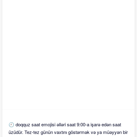
🕘 doqquz saat emojisi əlləri saat 9:00-a işarə edən saat
üzüdür. Tez-tez günün vaxtını göstərmək və ya müəyyən bir