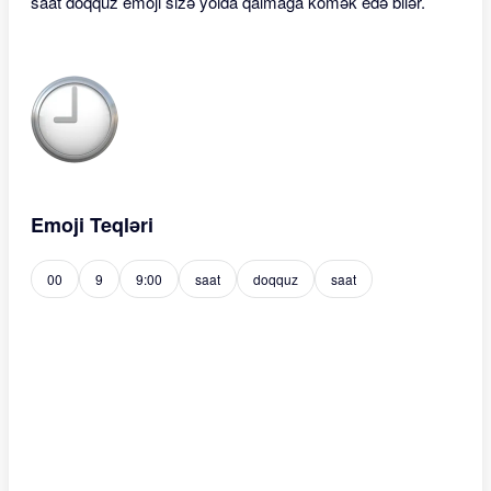
saat doqquz emoji sizə yolda qalmağa kömək edə bilər.
Emoji Teqləri
00
9
9:00
saat
doqquz
saat