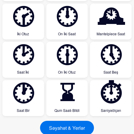
🕝
🕛
🕰
İki Otuz
On İki Saat
Mantelpiece Saat
🕑
🕧
🕔
Saat İki
On İki Otuz
Saat Beş
🕐
⌛
⏱
Saat Bir
Qum Saatı Bitdi
Saniyəölçən
Səyahət & Yerlər