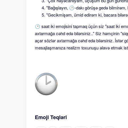
"Çox həyəcanlıyam, uçuşum bu gün günorta
"Bağışlayın, 🕑-dakı görüşə gedə bilmirəm,
"Gecikmişəm, ümid edirəm ki, bacara bilərəm
🕑 saat iki emojisini tapmaq üçün siz "saat iki emoj
axtarmağa cəhd edə bilərsiniz.." Siz həmçinin "siqn
açar sözlər axtarmağa cəhd edə bilərsiniz. İstər g
mesajlaşmanıza realizm toxunuşu əlavə etmək istəs
Emoji Teqləri