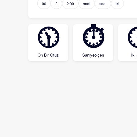
00
2
2:00
saat
saat
iki
🕦
⏱
On Bir Otuz
Saniyəölçən
İki