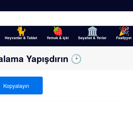
Heyvanlar & Təbiət
Yemək & içki
Səyahət & Yerlər
Fəaliyyət
alama Yapışdırın 🕑
Kopyalayın