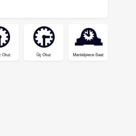

🕞
🕰
 Otuz
Üç Otuz
Mantelpiece Saat