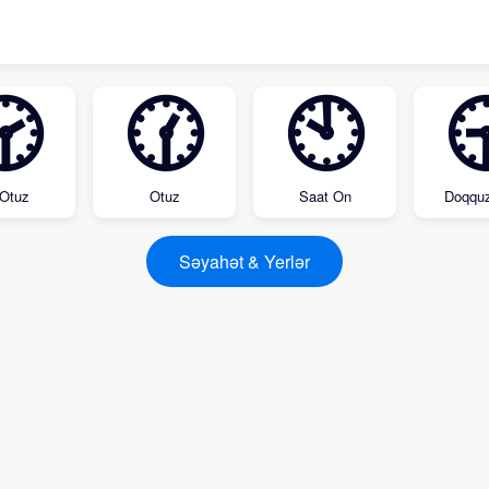
🕝
🕜
🕙

 Otuz
Otuz
Saat On
Doqquz
Səyahət & Yerlər