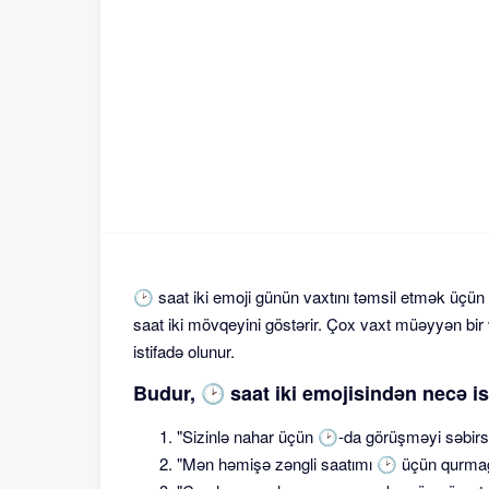
🕑 saat iki emoji günün vaxtını təmsil etmək üçün 
saat iki mövqeyini göstərir. Çox vaxt müəyyən bi
istifadə olunur.
Budur, 🕑 saat iki emojisindən necə is
"Sizinlə nahar üçün 🕑-da görüşməyi səbirsi
"Mən həmişə zəngli saatımı 🕑 üçün qurma