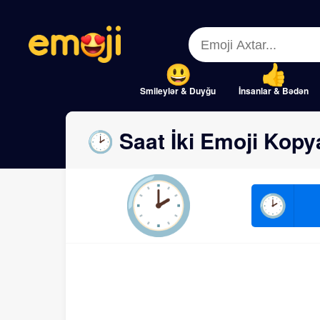
Menu
Menu
Close
Close
Smileylər & Duyğu
İnsanlar & Bədən
🕑 Saat İki Emoji Kopy
🕑
🕑