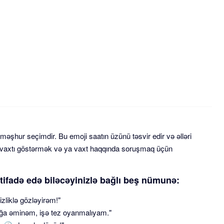
məşhur seçimdir. Bu emoji saatın üzünü təsvir edir və əlləri
r vaxtı göstərmək və ya vaxt haqqında soruşmaq üçün
tifadə edə biləcəyinizlə bağlı beş nümunə:
zliklə gözləyirəm!"
ğa əminəm, işə tez oyanmalıyam."