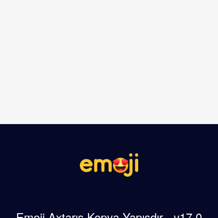
Emoji Axtarış Kopya Yapışdır - v17.0