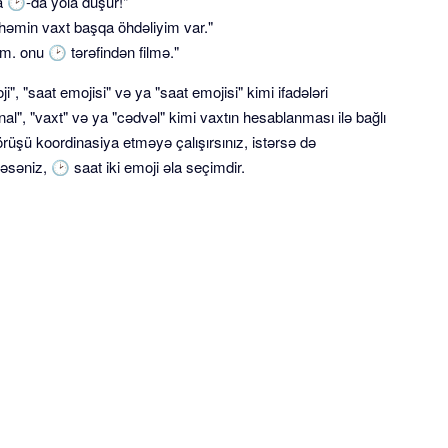
 🕑-da yola düşür!"
 həmin vaxt başqa öhdəliyim var."
. onu 🕑 tərəfindən filmə."
i", "saat emojisi" və ya "saat emojisi" kimi ifadələri
al", "vaxt" və ya "cədvəl" kimi vaxtın hesablanması ilə bağlı
örüşü koordinasiya etməyə çalışırsınız, istərsə də
əniz, 🕑 saat iki emoji əla seçimdir.