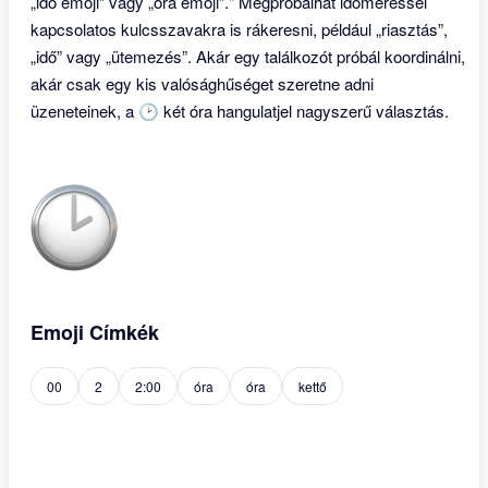
„idő emoji” vagy „óra emoji”." Megpróbálhat időméréssel
kapcsolatos kulcsszavakra is rákeresni, például „riasztás”,
„idő” vagy „ütemezés”. Akár egy találkozót próbál koordinálni,
akár csak egy kis valósághűséget szeretne adni
üzeneteinek, a 🕑 két óra hangulatjel nagyszerű választás.
Emoji Címkék
00
2
2:00
óra
óra
kettő