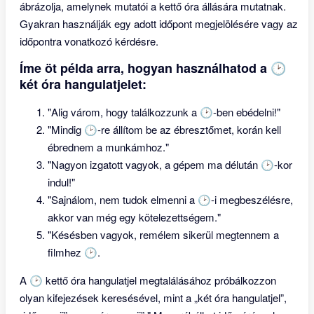
ábrázolja, amelynek mutatói a kettő óra állására mutatnak.
Gyakran használják egy adott időpont megjelölésére vagy az
időpontra vonatkozó kérdésre.
Íme öt példa arra, hogyan használhatod a 🕑
két óra hangulatjelet:
"Alig várom, hogy találkozzunk a 🕑-ben ebédelni!"
"Mindig 🕑-re állítom be az ébresztőmet, korán kell
ébrednem a munkámhoz."
"Nagyon izgatott vagyok, a gépem ma délután 🕑-kor
indul!"
"Sajnálom, nem tudok elmenni a 🕑-i megbeszélésre,
akkor van még egy kötelezettségem."
"Késésben vagyok, remélem sikerül megtennem a
filmhez 🕑.
A 🕑 kettő óra hangulatjel megtalálásához próbálkozzon
olyan kifejezések keresésével, mint a „két óra hangulatjel”,