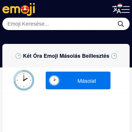
Menu
Menu
Close
Close
⌚
🕢
🕦
🕔
🕚
⏲
🕰
🕗
🕑 Két Óra Emoji Másolás Beillesztés 🕑
🕑
🕑
Másolat