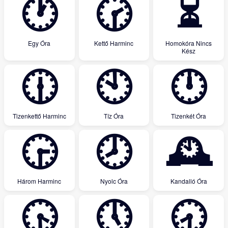
🕐
🕝
⏳
Egy Óra
Kettő Harminc
Homokóra Nincs
Kész
🕧
🕙
🕛
Tizenkettő Harminc
Tíz Óra
Tizenkét Óra
🕞
🕗
🕰
Három Harminc
Nyolc Óra
Kandalló Óra
🕟
🕔
🕣