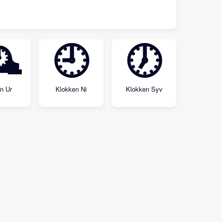

🕘
🕖
n Ur
Klokken Ni
Klokken Syv