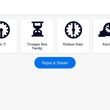
🕤
⏳
🕕

lv Ti
Timeglas İkke
Klokken Seks
Kami
Færdig
Rejse & Steder