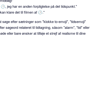
ermiddag!"
🕑, jeg har en anden forpligtelse på det tidspunkt."
kan klare det til filmen af 🕑."
t søge efter sætninger som "klokke to-emoji", "tidsemoji"
er søgeord relateret til tidtagning, såsom "alarm", "tid" eller
 eller bare ønsker at tilføje et strejf af realisme til dine