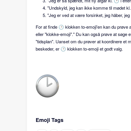
"Jeg er så spændt, mit fly afgår kl. 🕑 i eft
"Undskyld, jeg kan ikke komme til mødet kl. 
"Jeg er ved at være forsinket, jeg håber, jeg 
For at finde 🕑 klokken to-emoji'en kan du prøve a
eller "klokke-emoji"." Du kan også prøve at søge eft
"tidsplan". Uanset om du prøver at koordinere et møde
beskeder, er 🕑 klokken to-emoji et godt valg.
Emoji Tags