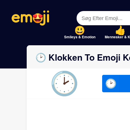
Menu
Menu
Close
Close
Smileys & Emotion
Mennesker & K
🕑 Klokken To Emoji K
🕑
🕑