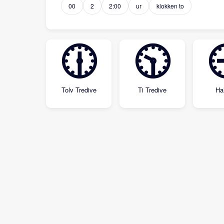
00
2
2:00
ur
klokken to
🕧
🕥
Tolv Tredive
Ti Tredive
Ha