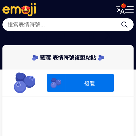
Menu
Menu
Close
Close
🍏
🍇
🍊
🍉
🍈
🍍
🫒
🍐
🫐 藍莓 表情符號複製粘貼 🫐
🫐
🫐
複製