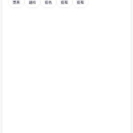
漿果
越桔
藍色
藍莓
藍莓