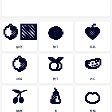
🍋‍🟩
🥥
🍓
酸橙
椰子
草莓
🍋
🍑
🍉
檸檬
桃子
西瓜
🫒
🍐
🍊
橄欖
梨
柑橘