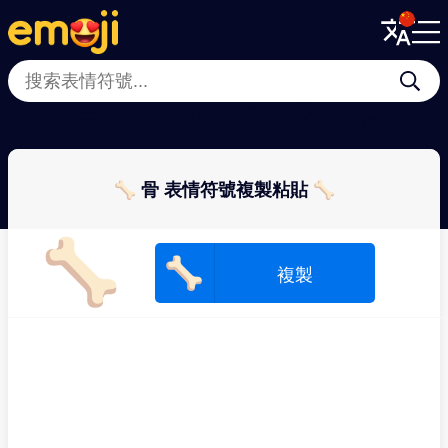
Menu
Menu
Close
Close
🦷
👄
🫁
👃
🫀
👂
🫦
👅
🦴 骨 表情符號複製粘貼 🦴
🦴
🦴
複製