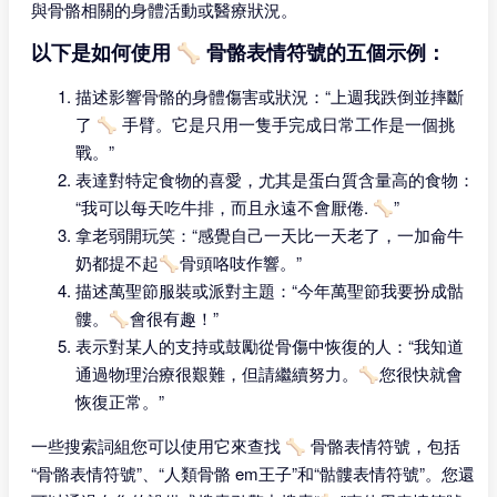
與骨骼相關的身體活動或醫療狀況。
以下是如何使用 🦴 骨骼表情符號的五個示例：
描述影響骨骼的身體傷害或狀況：“上週我跌倒並摔斷
了 🦴 手臂。它是只用一隻手完成日常工作是一個挑
戰。”
表達對特定食物的喜愛，尤其是蛋白質含量高的食物：
“我可以每天吃牛排，而且永遠不會厭倦. 🦴”
拿老弱開玩笑：“感覺自己一天比一天老了，一加侖牛
奶都提不起🦴骨頭咯吱作響。”
描述萬聖節服裝或派對主題：“今年萬聖節我要扮成骷
髏。🦴會很有趣！”
表示對某人的支持或鼓勵從骨傷中恢復的人：“我知道
通過物理治療很艱難，但請繼續努力。🦴您很快就會
恢復正常。”
一些搜索詞組您可以使用它來查找 🦴 骨骼表情符號，包括
“骨骼表情符號”、“人類骨骼 em王子”和“骷髏表情符號”。您還