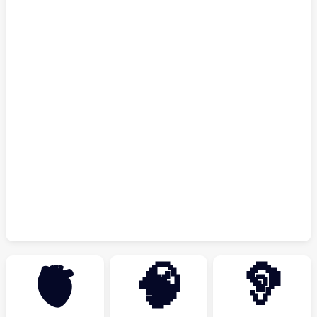
🫀
🧠
🦻