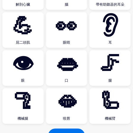
解剖心臟
腦
帶有助聽器的耳朵
💪
👀
👂
屈二頭肌
眼睛
耳
👁
👄
🦵
眼
口
腿
🦿
🫦
🦾
機械腿
咬唇
機械臂