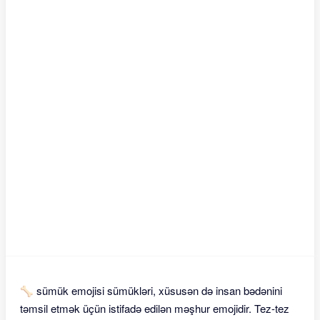
🦴 sümük emojisi sümükləri, xüsusən də insan bədənini
təmsil etmək üçün istifadə edilən məşhur emojidir. Tez-tez