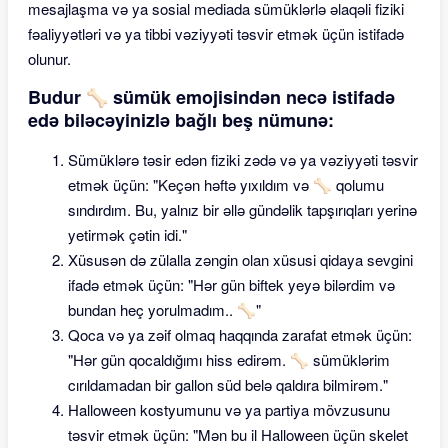
mesajlaşma və ya sosial mediada sümüklərlə əlaqəli fiziki
fəaliyyətləri və ya tibbi vəziyyəti təsvir etmək üçün istifadə
olunur.
Budur 🦴 sümük emojisindən necə istifadə
edə biləcəyinizlə bağlı beş nümunə:
Sümüklərə təsir edən fiziki zədə və ya vəziyyəti təsvir
etmək üçün: "Keçən həftə yıxıldım və 🦴 qolumu
sındırdım. Bu, yalnız bir əllə gündəlik tapşırıqları yerinə
yetirmək çətin idi."
Xüsusən də zülalla zəngin olan xüsusi qidaya sevgini
ifadə etmək üçün: "Hər gün biftek yeyə bilərdim və
bundan heç yorulmadım.. 🦴"
Qoca və ya zəif olmaq haqqında zarafat etmək üçün:
"Hər gün qocaldığımı hiss edirəm. 🦴 sümüklərim
cırıldamadan bir gallon süd belə qaldıra bilmirəm."
Halloween kostyumunu və ya partiya mövzusunu
təsvir etmək üçün: "Mən bu il Halloween üçün skelet