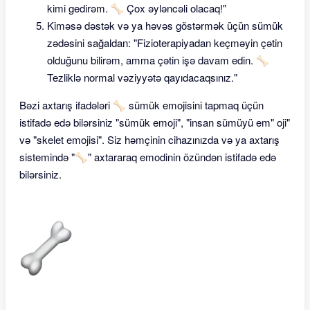
kimi gedirəm. 🦴 Çox əyləncəli olacaq!"
Kiməsə dəstək və ya həvəs göstərmək üçün sümük
zədəsini sağaldan: "Fizioterapiyadan keçməyin çətin
olduğunu bilirəm, amma çətin işə davam edin. 🦴
Tezliklə normal vəziyyətə qayıdacaqsınız."
Bəzi axtarış ifadələri 🦴 sümük emojisini tapmaq üçün
istifadə edə bilərsiniz "sümük emoji", "insan sümüyü em" oji"
və "skelet emojisi". Siz həmçinin cihazınızda və ya axtarış
sistemində "🦴" axtararaq emodinin özündən istifadə edə
bilərsiniz.