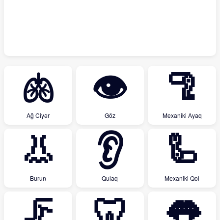
🫁
👁
🦿
Ağ Ciyər
Göz
Mexaniki Ayaq
👃
👂
🦾
Burun
Qulaq
Mexaniki Qol
🦵
🦷
👅