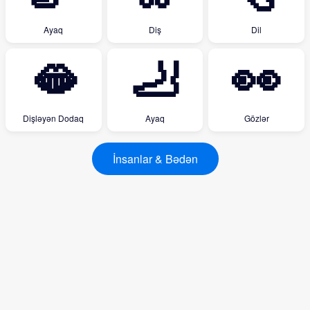
Ayaq
Diş
Dil
🫦
🦶
👀
Dişləyən Dodaq
Ayaq
Gözlər
İnsanlar & Bədən