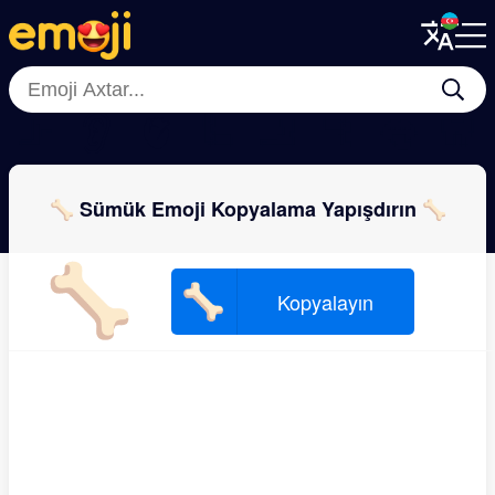
Menu
Menu
Close
Close
🦵
👂
🫀
🦾
🦶
🦿
👅
🦷
🦴 Sümük Emoji Kopyalama Yapışdırın 🦴
🦴
🦴
Kopyalayın