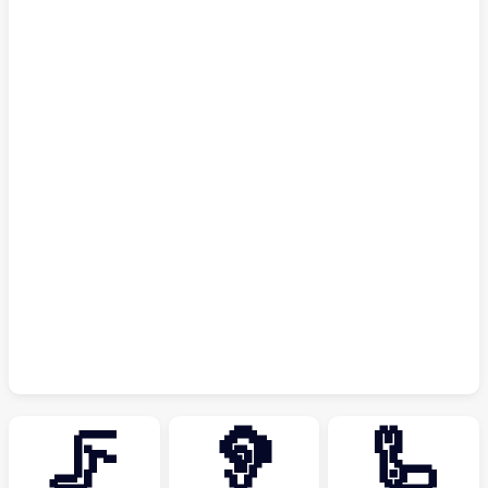
🦵
🦻
🦾