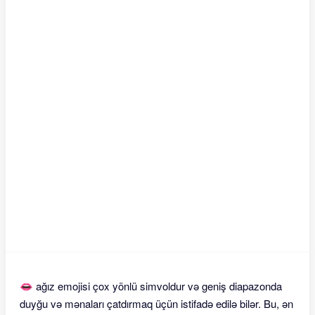
👄 ağız emojisi çox yönlü simvoldur və geniş diapazonda
duyğu və mənaları çatdırmaq üçün istifadə edilə bilər. Bu, ən