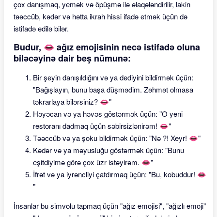
çox danışmaq, yemək və öpüşmə ilə əlaqələndirilir, lakin
təəccüb, kədər və hətta ikrah hissi ifadə etmək üçün də
istifadə edilə bilər.
Budur, 👄 ağız emojisinin necə istifadə oluna
biləcəyinə dair beş nümunə:
Bir şeyin danışıldığını və ya dediyini bildirmək üçün:
"Bağışlayın, bunu başa düşmədim. Zəhmət olmasa
təkrarlaya bilərsiniz? 👄"
Həyəcan və ya həvəs göstərmək üçün: "O yeni
restoranı dadmaq üçün səbirsizlənirəm! 👄"
Təəccüb və ya şoku bildirmək üçün: "Nə ?! Xeyr! 👄"
Kədər və ya məyusluğu göstərmək üçün: "Bunu
eşitdiyimə görə çox üzr istəyirəm. 👄"
İfrət və ya iyrəncliyi çatdırmaq üçün: "Bu, kobuddur! 👄
"
İnsanlar bu simvolu tapmaq üçün "ağız emojisi", "ağızlı emoji"