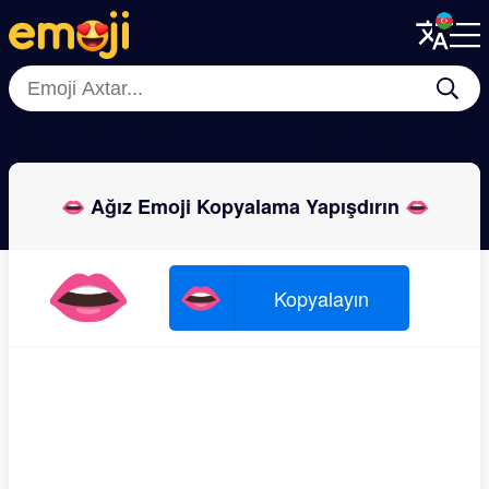
Menu
Menu
Close
Close
👃
👅
🫦
👂
🫀
🦴
🦷
🦿
👄 Ağız Emoji Kopyalama Yapışdırın 👄
👄
👄
Kopyalayın