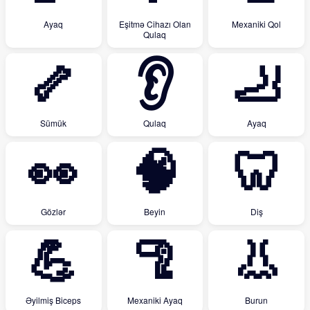
Ayaq
Eşitmə Cihazı Olan
Mexaniki Qol
Qulaq
🦴
👂
🦶
Sümük
Qulaq
Ayaq
👀
🧠
🦷
Gözlər
Beyin
Diş
💪
🦿
👃
Əyilmiş Biceps
Mexaniki Ayaq
Burun