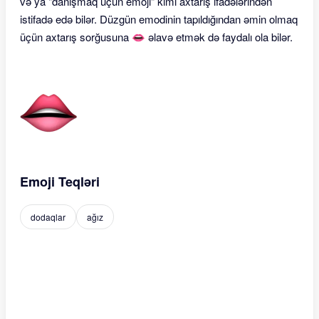
və ya "danışmaq üçün emoji" kimi axtarış ifadələrindən
istifadə edə bilər. Düzgün emodinin tapıldığından əmin olmaq
üçün axtarış sorğusuna 👄 əlavə etmək də faydalı ola bilər.
Emoji Teqləri
dodaqlar
ağız