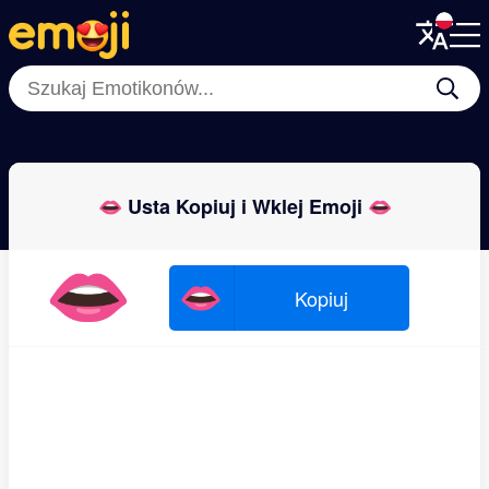
Menu
Menu
Close
Close
👅
👀
🫁
🫦
🦾
🫀
🧠
🦻
👄 Usta Kopiuj i Wklej Emoji 👄
👄
👄
Kopiuj