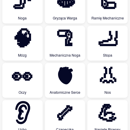
🦵
🫦
🦾
Noga
Gryząca Warga
Ramię Mechaniczne
🧠
🦿
🦶
Mózg
Mechaniczna Noga
Stopa
👀
🫀
👃
Oczy
Anatomiczne Serce
Nos
👂
🦴
💪
Ucho
Czapeczka
Napięte Bicepsy