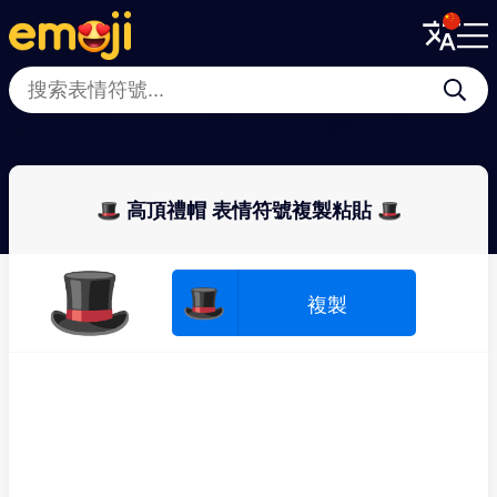
Menu
Menu
Close
Close
🥼
🩱
👓
🩰
🧥
🪖
💍
🧤
🎩 高頂禮帽 表情符號複製粘貼 🎩
🎩
🎩
複製