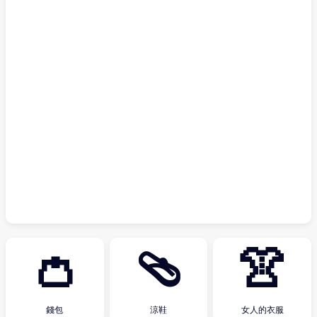
👛
🩴
👚
錢包
涼鞋
女人的衣服