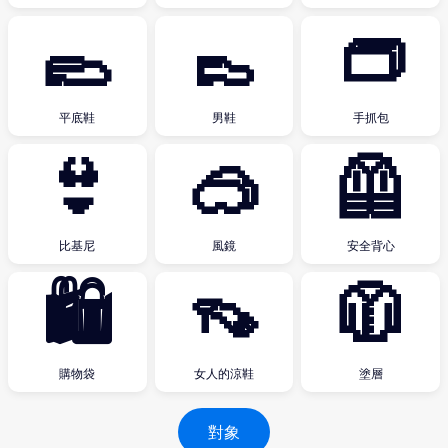
🥿
👞
👝
平底鞋
男鞋
手抓包
👙
🥽
🦺
比基尼
風鏡
安全背心
🛍
👡
🧥
購物袋
女人的涼鞋
塗層
對象