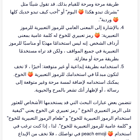
طريقة مرحة ومرحة للقيام بذلك. قد تقول شيئًا مثل
"بشرتك تبدو هكذا 🍑 اليوم" أو "أحب كيف تبدو خديك كلها
🍑 وردية".
بالإشارة إلى المعنى العامي للرموز التعبيرية للرموز
التعبيرية: 🍑 رمز تعبيري للخوخ له كلمة عامية بمعنى
أرداف الشخص. إنه ليس استخدامًا مهذبًا أو مناسبًا للرموز
التعبيرية في جميع المواقف ، ولكن قد تراه مستخدمًا
بطريقة مرحة أو مغازلة.
استخدامه بطريقة إبداعية أو غير متوقعة: أخيرًا ، لا تخف
لتكون مبدعًا في استخدامك للرموز التعبيرية 🍑 الخوخ.
يمكنك استخدامه لإضافة لمسة مرحة وغير متوقعة إلى
رسالة ، أو لإظهار أنك تشعر بالمرح والحيوية.
تتضمن بعض عبارات البحث التي قد يستخدمها الأشخاص للعثور
على الرمز التعبيري الخوخ " رمز تعبيري عن الخوخ يعني "كيفية
استخدام الرموز التعبيرية للخوخ" و "طعام الرموز التعبيرية للخوخ"
و "كلمة عامية للرموز التعبيرية للخوخ". لذا ، إذا كنت ترغب في
استخدام 🍑 peach emoji في تواصلك ، فلا تخف من الإبداع