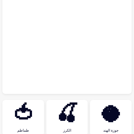
🍅
🍒
🥥
جوزة الهند
الكرز
طماطم