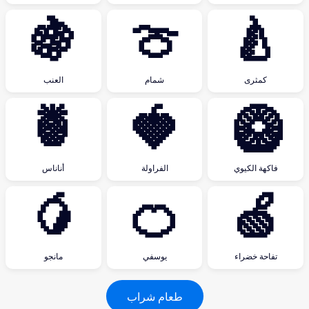
🍇
🍈
🍐
كمثرى
شمام
العنب
🍍
🍓
🥝
فاكهة الكيوي
الفراولة
أناناس
🥭
🍊
🍏
تفاحة خضراء
يوسفي
مانجو
طعام شراب