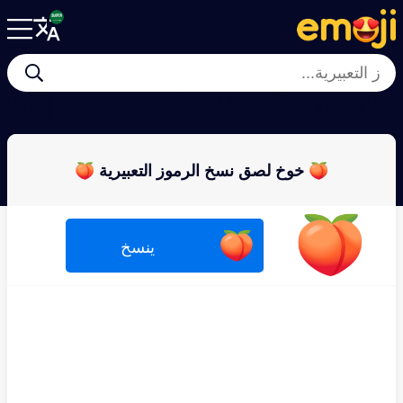
🍋‍🟩
🍅
🍇
🥝
🍍
🍒
🍐
🍋
🍑 خوخ لصق نسخ الرموز التعبيرية 🍑
🍑
🍑
ينسخ