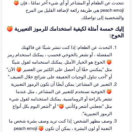
تتحدث عن الطعام أو المشاعر أو أي شيء آخر تمامًا ، فإن 🍑
peach emoji هي طريقة رائعة لإضافة القليل من المرح
والشخصية إلى تواصلك.
إليك خمسة أمثلة لكيفية استخدامك للرموز التعبيرية 🍑
الخوخ:
التحدث عن الطعام: إذا كنت تنشر شيئًا عن فاكهتك
المفضلة ، أو تشعر بالخوخي فحسب ، يمكنك استخدام رمز
🍑 الخوخ هو الخيار الأمثل. يمكنك استخدامه لقول شيئًا
مثل "يمكنني حقًا أن أحصل على الكثير من العصير 🍑 الآن"
أو "أحب تناول الوجبات الخفيفة على شرائح خلال الصيف."
التعبير عن المشاعر: يمكن أيضًا أن تكون الرموز التعبيرية
🍑 الخوخية تستخدم للتعبير عن المشاعر ، مثل عندما
تشعر بالراحة أو الرومانسية. يمكنك استخدامه لقول شيء
مثل "تجعلني أشعر وكأنني 🍑" أو "أشعر اليوم بكل أنواع
الرموز التعبيرية".
وصف مظهر الشخص: إذا كنت تريد وصف بشرة شخص ما
النغمة أو لون البشرة ، يمكن أن تكون 🍑 peach emoji