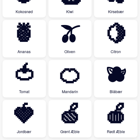
Kokosnød
Kiwi
Kirsebær
🍍
🫒
🍋
Ananas
Oliven
Citron
🍅
🍊
🫐
Tomat
Mandarin
Blåbær
🍓
🍏
🍎
Jordbær
Grønt Æble
Rødt Æble