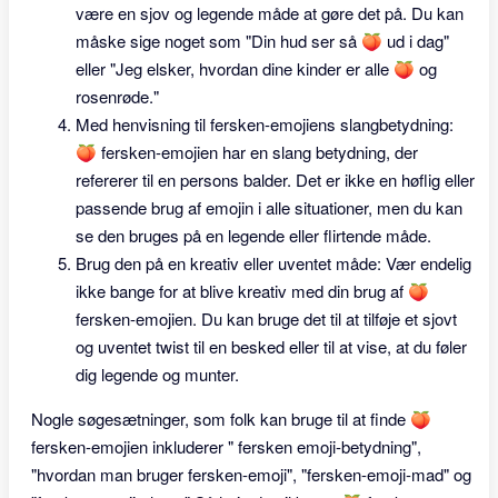
være en sjov og legende måde at gøre det på. Du kan
måske sige noget som "Din hud ser så 🍑 ud i dag"
eller "Jeg elsker, hvordan dine kinder er alle 🍑 og
rosenrøde."
Med henvisning til fersken-emojiens slangbetydning:
🍑 fersken-emojien har en slang betydning, der
refererer til en persons balder. Det er ikke en høflig eller
passende brug af emojin i alle situationer, men du kan
se den bruges på en legende eller flirtende måde.
Brug den på en kreativ eller uventet måde: Vær endelig
ikke bange for at blive kreativ med din brug af 🍑
fersken-emojien. Du kan bruge det til at tilføje et sjovt
og uventet twist til en besked eller til at vise, at du føler
dig legende og munter.
Nogle søgesætninger, som folk kan bruge til at finde 🍑
fersken-emojien inkluderer " fersken emoji-betydning",
"hvordan man bruger fersken-emoji", "fersken-emoji-mad" og