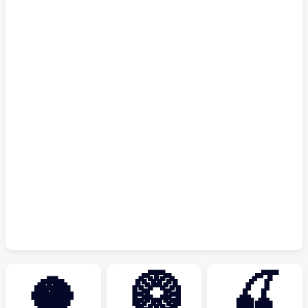
🥥
🥝
🍒