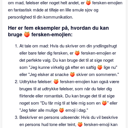
om mad, følelser eller noget helt andet, er 🍑 fersken-emojien
en fantastisk måde at tilføje en lille smule sjov og
personlighed til din kommunikation.
Her er fem eksempler på, hvordan du kan
bruge 🍑 fersken-emojien:
At tale om mad: Hvis du skriver om din yndlingsfrugt
eller bare føler dig fersken, er 🍑 fersken-emojien er
det perfekte valg. Du kan bruge det til at sige noget
som "Jeg kunne virkelig gå efter en saftig 🍑 lige nu"
eller "Jeg elsker at snacke 🍑 skiver om sommeren."
Udtrykke følelser: 🍑 fersken-emojien kan også være
bruges til at udtrykke følelser, som når du føler dig
flirtende eller romantisk. Du kan bruge det til at sige
noget som "Du får mig til at føle mig som en 🍑" eller
"Jeg føler alle mulige 🍑 emoji i dag."
Beskriver en persons udseende: Hvis du vil beskrive
en persons hud tone eller teint, 🍑 fersken-emoji kan