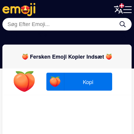
Menu
Menu
Close
Close
🍋‍🟩
🍈
🫐
🥭
🍉
🍊
🍇
🫒
🍑 Fersken Emoji Kopier Indsæt 🍑
🍑
🍑
Kopi