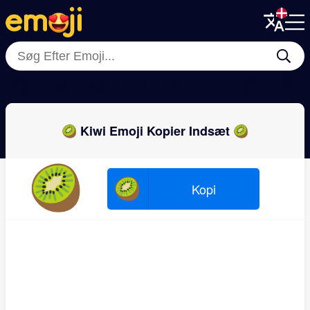
Menu
Menu
Close
Close
🍇
🍎
🍏
🍊
🍑
🍌
🍐
🍍
🥝 Kiwi Emoji Kopier Indsæt 🥝
🥝
🥝
Kopi