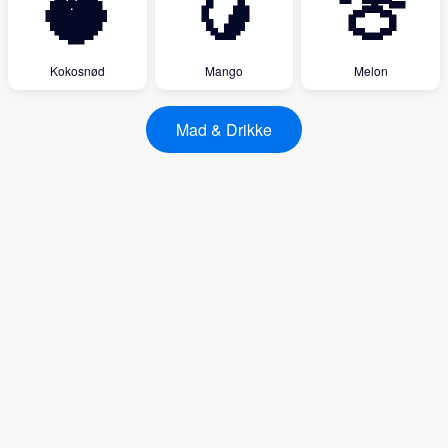
🥥
🥭
🍈
Kokosnød
Mango
Melon
Mad & Drikke