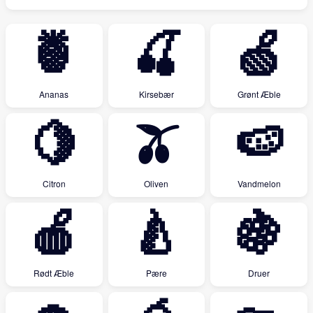
🍍
🍒
🍏
Ananas
Kirsebær
Grønt Æble
🍋
🫒
🍉
Citron
Oliven
Vandmelon
🍎
🍐
🍇
Rødt Æble
Pære
Druer