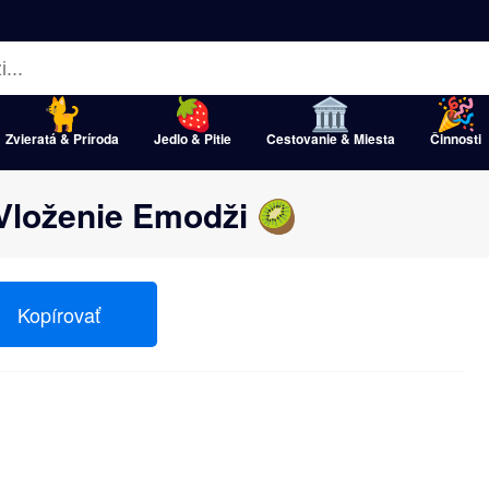
Zvieratá & Príroda
Jedlo & Pitie
Cestovanie & Miesta
Činnosti
 Vloženie Emodži 🥝
Kopírovať