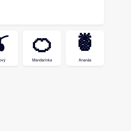

🍊
🍍
ový
Mandarínka
Ananás