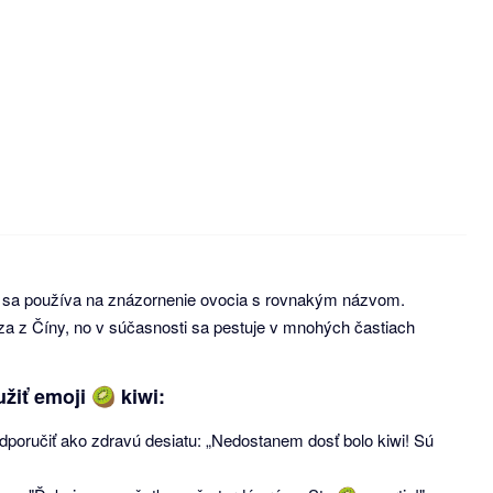
rý sa používa na znázornenie ovocia s rovnakým názvom.
dza z Číny, no v súčasnosti sa pestuje v mnohých častiach
žiť emoji 🥝 kiwi:
 odporučiť ako zdravú desiatu: „Nedostanem dosť bolo kiwi! Sú