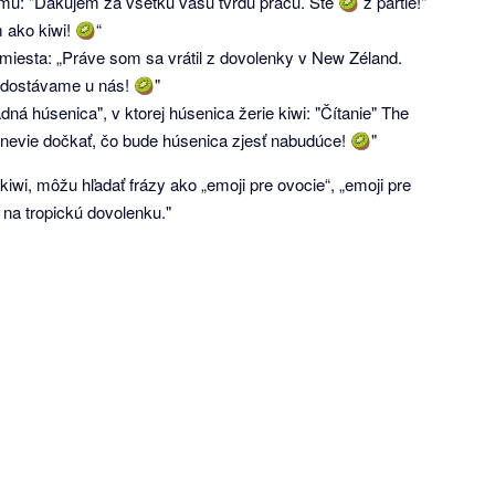
u: "Ďakujem za všetku vašu tvrdú prácu. Ste 🥝 z partie!"
m ako kiwi! 🥝“
 miesta: „Práve som sa vrátil z dovolenky v New Zéland.
ré dostávame u nás! 🥝"
ná húsenica", v ktorej húsenica žerie kiwi: "Čítanie" The
a nevie dočkať, čo bude húsenica zjesť nabudúce! 🥝"
iwi, môžu hľadať frázy ako „emoji pre ovocie“, „emoji pre
i na tropickú dovolenku."