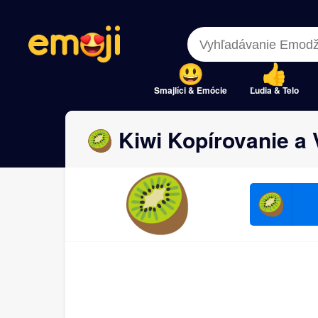
Menu
Menu
Close
Close
Smajlíci & Emócie
Ľudia & Telo
🥝 Kiwi Kopírovanie a
🥝
🥝