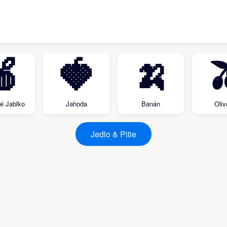
🍎
🍓
🍌

é Jablko
Jahoda
Banán
Oliv
Jedlo & Pitie