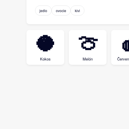
jedlo
ovocie
kivi
🥥
🍈
Kokos
Melón
Červen