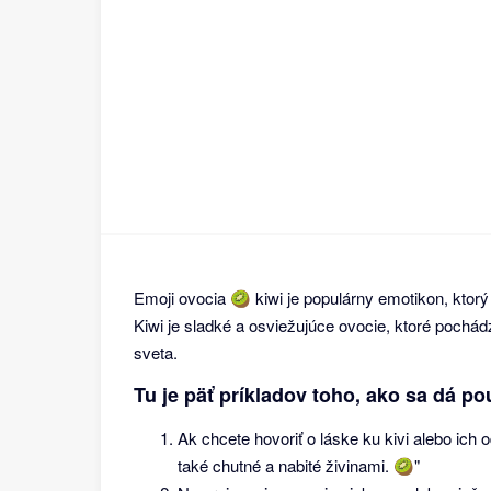
Emoji ovocia 🥝 kiwi je populárny emotikon, kto
Kiwi je sladké a osviežujúce ovocie, ktoré pochá
sveta.
Tu je päť príkladov toho, ako sa dá pou
Ak chcete hovoriť o láske ku kivi alebo ich
také chutné a nabité živinami. 🥝"