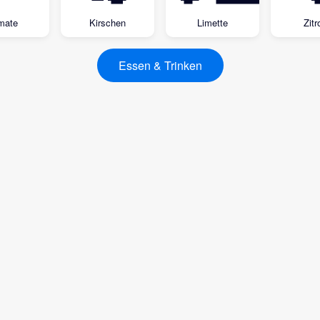
mate
Kirschen
Limette
Zitr
Essen & Trinken