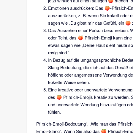
jetzt wirklich auf einen saftigen 🍑 stehen
Emotionen ausdrücken: Das 🍑-Pfirsich-Em
auszudrücken, z. B. wenn Sie kokett oder 
sagen wie „Du gibst mir das Gefühl, ein 🍑 z
Das Aussehen einer Person beschreiben: W
oder Teint, das 🍑 Pfirsich-Emoji kann eine 
etwas sagen wie „Deine Haut sieht heute so
rosig sind.“
In Bezug auf die umgangssprachliche Bedeu
Slang Bedeutung, die sich auf das Gesäß eine
höfliche oder angemessene Verwendung des 
kokette Weise sehen.
Eine kreative oder unerwartete Verwendung
des 🍑 Pfirsich-Emojis kreativ zu werden. 
und unerwartete Wendung hinzuzufügen oder
fühlen.
Pfirsich-Emoji-Bedeutung“, „Wie man das Pfirsich
Emoji-Slang“. Wenn Sie also das 🍑 Pfirsich-Emo