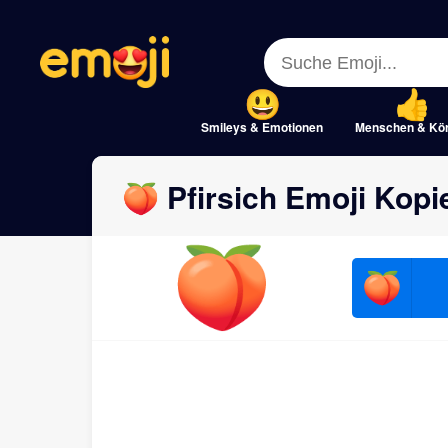
Menu
Menu
Close
Close
Smileys & Emotionen
Menschen & Kö
🍑 Pfirsich Emoji Kopi
🍑
🍑