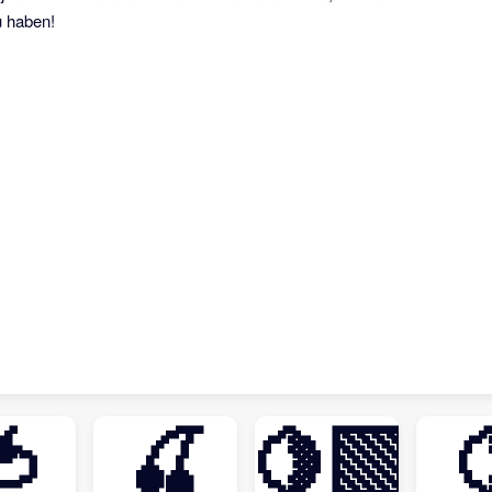
u haben!
🍅
🍒
🍋‍🟩
