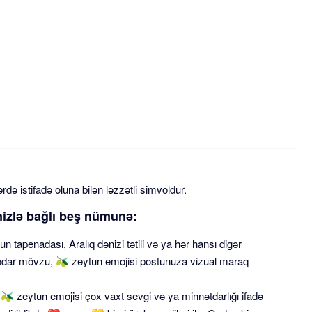
də istifadə oluna bilən ləzzətli simvoldur.
nizlə bağlı beş nümunə:
 tapenadası, Aralıq dənizi tətili və ya hər hansı digər
qədar mövzu, 🫒 zeytun emojisi postunuza vizual maraq
 🫒 zeytun emojisi çox vaxt sevgi və ya minnətdarlığı ifadə