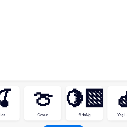
🍒
🍈
🍋‍🟩

ilas
Qovun
ƏHəNg
Yaşıl