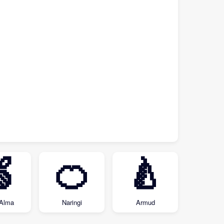

🍊
🍐
 Alma
Naringi
Armud