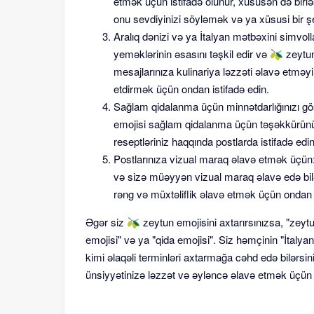
etmək üçün istifadə olunur, xüsusən də birlə
onu sevdiyinizi söyləmək və ya xüsusi bir ş
Aralıq dənizi və ya İtalyan mətbəxini simvol
yeməklərinin əsasını təşkil edir və 🫒 zeytun
mesajlarınıza kulinariya ləzzəti əlavə etməy
etdirmək üçün ondan istifadə edin.
Sağlam qidalanma üçün minnətdarlığınızı gö
emojisi sağlam qidalanma üçün təşəkkürünüz
reseptləriniz haqqında postlarda istifadə ed
Postlarınıza vizual maraq əlavə etmək üçün:
və sizə müəyyən vizual maraq əlavə edə bilə
rəng və müxtəliflik əlavə etmək üçün ondan i
Əgər siz 🫒 zeytun emojisini axtarırsınızsa, "zeytun 
emojisi" və ya "qida emojisi". Siz həmçinin "İtalya
kimi əlaqəli terminləri axtarmağa cəhd edə bilərsi
ünsiyyətinizə ləzzət və əyləncə əlavə etmək üçün 