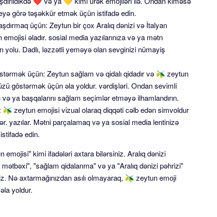
şdirildikdə ❤️ və ya 💛 kimi ürək emojiləri ilə. Ondan kiməsə
eyə görə təşəkkür etmək üçün istifadə edin.
laşdırmaq üçün: Zeytun bir çox Aralıq dənizi və İtalyan
 emojisi əladır. sosial media yazılarınıza və ya mətn
in yolu. Dadlı, ləzzətli yeməyə olan sevginizi nümayiş
stərmək üçün: Zeytun sağlam və qidalı qidadır və 🫒 zeytun
ü göstərmək üçün əla yoldur. vərdişləri. Ondan sevimli
in və ya başqalarını sağlam seçimlər etməyə ilhamlandırın.
 🫒 zeytun emojisi vizual olaraq diqqəti cəlb edən simvoldur
r. yazılar. Mətni parçalamaq və ya sosial media lentinizə
stifadə edin.
emojisi" kimi ifadələri axtara bilərsiniz. Aralıq dənizi
n mətbəxi", "sağlam qidalanma" və ya "Aralıq dənizi pəhrizi"
niz. Nə axtarmağınızdan asılı olmayaraq, 🫒 zeytun emoji
əla yoldur.