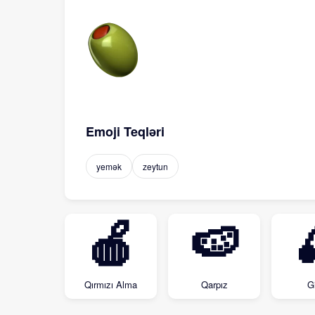
Emoji Teqləri
yemək
zeytun
🍎
🍉
Qırmızı Alma
Qarpız
G