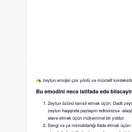
🫒 zeytun emojisi çox yönlü və müxtəlif kontekstlər
Bu emodini necə istifadə edə biləcəyi
Zeytun özünü təmsil etmək üçün: Dadlı zeytun
zeytun haqqında paylaşım edirsinizsə -əla
əlavə etmək üçün mükəmməl bir yoldur.
Sevgi və ya minnətdarlığı ifadə etmək üçün: