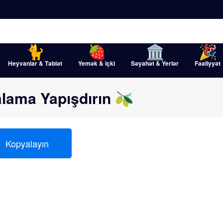
Heyvanlar & Təbiət
Yemək & içki
Səyahət & Yerlər
Fəaliyyət
lama Yapışdırın 🫒
Kopyalayın