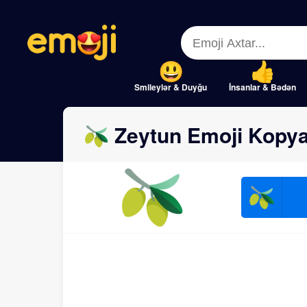
Menu
Menu
Close
Close
Smileylər & Duyğu
İnsanlar & Bədən
🫒 Zeytun Emoji Kopya
🫒
🫒