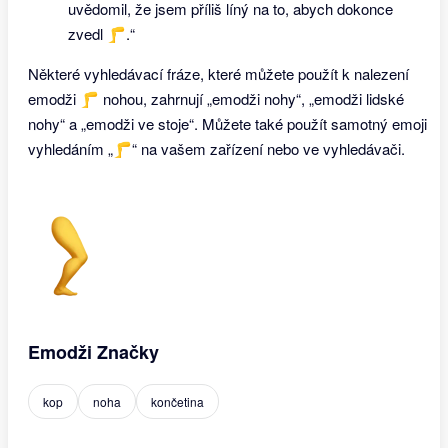
uvědomil, že jsem příliš líný na to, abych dokonce
zvedl 🦵.“
Některé vyhledávací fráze, které můžete použít k nalezení
emodži 🦵 nohou, zahrnují „emodži nohy“, „emodži lidské
nohy“ a „emodži ve stoje“. Můžete také použít samotný emoji
vyhledáním „🦵“ na vašem zařízení nebo ve vyhledávači.
Emodži Značky
kop
noha
končetina