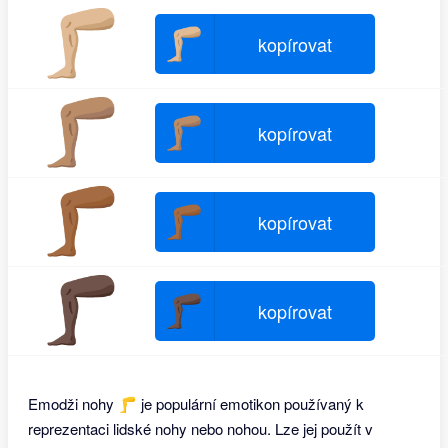
🦵🏼
🦵🏼
kopírovat
🦵🏽
🦵🏽
kopírovat
🦵🏾
🦵🏾
kopírovat
🦵🏿
🦵🏿
kopírovat
Emodži nohy 🦵 je populární emotikon používaný k
reprezentaci lidské nohy nebo nohou. Lze jej použít v