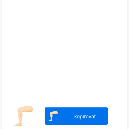
🦵🏻
🦵🏻
kopírovat