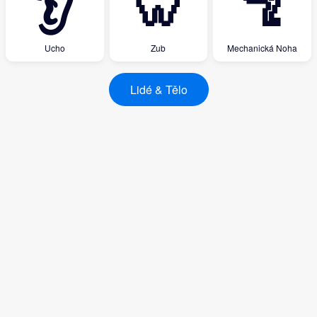
👂
🦷
🦿
Ucho
Zub
Mechanická Noha
Lidé & Tělo