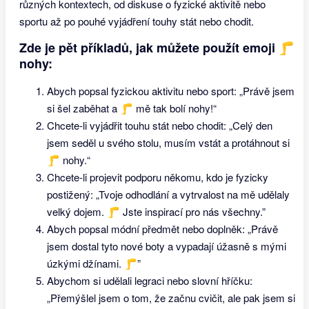
různých kontextech, od diskuse o fyzické aktivitě nebo
sportu až po pouhé vyjádření touhy stát nebo chodit.
Zde je pět příkladů, jak můžete použít emoji 🦵
nohy:
Abych popsal fyzickou aktivitu nebo sport: „Právě jsem
si šel zaběhat a 🦵 mě tak bolí nohy!“
Chcete-li vyjádřit touhu stát nebo chodit: „Celý den
jsem seděl u svého stolu, musím vstát a protáhnout si
🦵 nohy.“
Chcete-li projevit podporu někomu, kdo je fyzicky
postižený: „Tvoje odhodlání a vytrvalost na mě udělaly
velký dojem. 🦵 Jste inspirací pro nás všechny.”
Abych popsal módní předmět nebo doplněk: „Právě
jsem dostal tyto nové boty a vypadají úžasně s mými
úzkými džínami. 🦵”
Abychom si udělali legraci nebo slovní hříčku:
„Přemýšlel jsem o tom, že začnu cvičit, ale pak jsem si