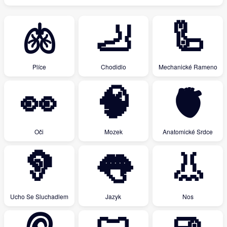
🫁
🦶
🦾
Plíce
Chodidlo
Mechanické Rameno
👀
🧠
🫀
Oči
Mozek
Anatomické Srdce
🦻
👅
👃
Ucho Se Sluchadlem
Jazyk
Nos