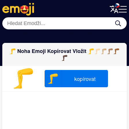
Menu
Menu
Close
Close
🦾
🦻
👃
👄
🦴
🧠
🦶
👅
🦵 Noha Emoji Kopírovat Vložit 🦵🦵🏻🦵🏼🦵🏽🦵🏾
🦵🏿
🦵
🦵
kopírovat