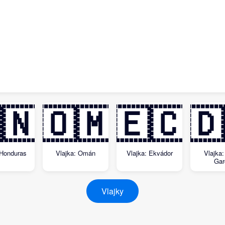
🇳
🇴🇲
🇪🇨
🇩
 Honduras
Vlajka: Omán
Vlajka: Ekvádor
Vlajka:
Gar
Vlajky