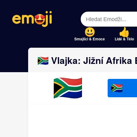
Menu
Menu
Close
Close
Smajlíci & Emoce
Lidé & Tělo
🇿🇦 Vlajka: Jižní Afrika
🇿🇦
🇿🇦