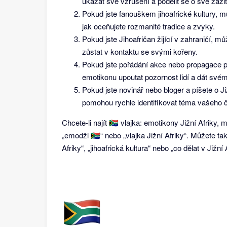
ukázat své vzrušení a podělit se o své zážitk
Pokud jste fanouškem jihoafrické kultury, 
jak oceňujete rozmanité tradice a zvyky.
Pokud jste Jihoafričan žijící v zahraničí,
zůstat v kontaktu se svými kořeny.
Pokud jste pořádání akce nebo propagace pr
emotikonu upoutat pozornost lidí a dát svém
Pokud jste novinář nebo bloger a píšete o J
pomohou rychle identifikovat téma vašeho č
Chcete-li najít 🇿🇦 vlajka: emotikony Jižní Afriky
„emodži 🇿🇦“ nebo „vlajka Jižní Afriky“. Můžete tak
Afriky“, „jihoafrická kultura“ nebo „co dělat v Jižní 