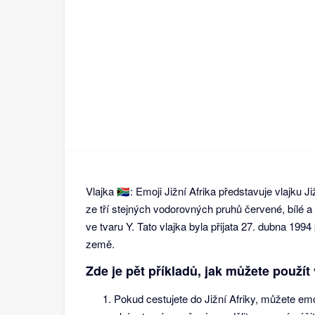
Vlajka 🇿🇦: Emoji Jižní Afrika představuje vlajku J
ze tří stejných vodorovných pruhů červené, bílé a
ve tvaru Y. Tato vlajka byla přijata 27. dubna 199
země.
Zde je pět příkladů, jak můžete použít v
Pokud cestujete do Jižní Afriky, můžete emo