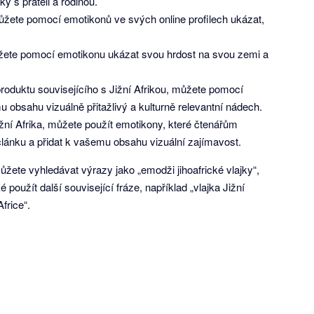
y s přáteli a rodinou.
můžete pomocí emotikonů ve svých online profilech ukázat,
 můžete pomocí emotikonu ukázat svou hrdost na svou zemi a
oduktu souvisejícího s Jižní Afrikou, můžete pomocí
u obsahu vizuálně přitažlivý a kulturně relevantní nádech.
ižní Afrika, můžete použít emotikony, které čtenářům
lánku a přidat k vašemu obsahu vizuální zajímavost.
, můžete vyhledávat výrazy jako „emodži jihoafrické vlajky“,
é použít další související fráze, například „vlajka Jižní
Africe“.