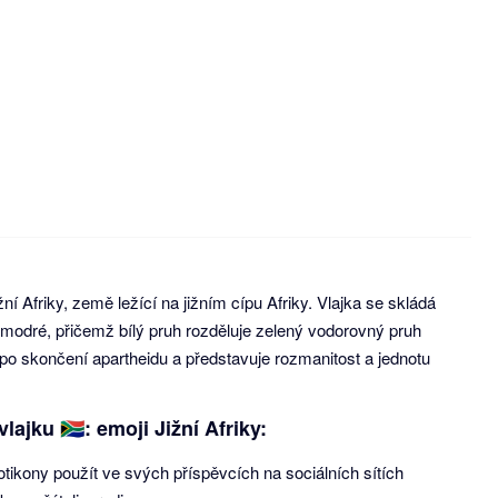
ižní Afriky, země ležící na jižním cípu Afriky. Vlajka se skládá
 modré, přičemž bílý pruh rozděluje zelený vodorovný pruh
4 po skončení apartheidu a představuje rozmanitost a jednotu
lajku 🇿🇦: emoji Jižní Afriky:
tikony použít ve svých příspěvcích na sociálních sítích