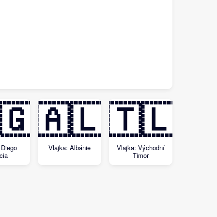
🇬
🇦🇱
🇹🇱
 Diego
Vlajka: Albánie
Vlajka: Východní
cia
Timor