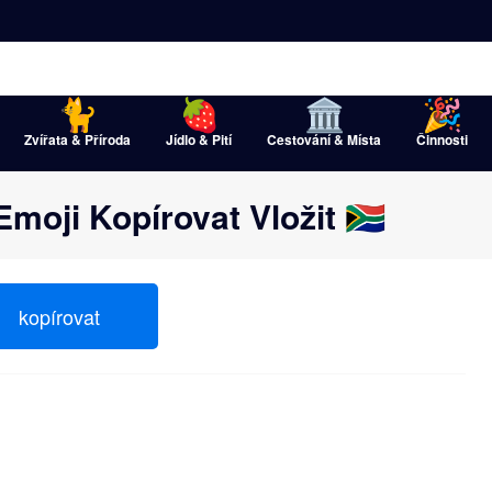
Zvířata & Příroda
Jídlo & Pití
Cestování & Místa
Činnosti
 Emoji Kopírovat Vložit 🇿🇦
kopírovat