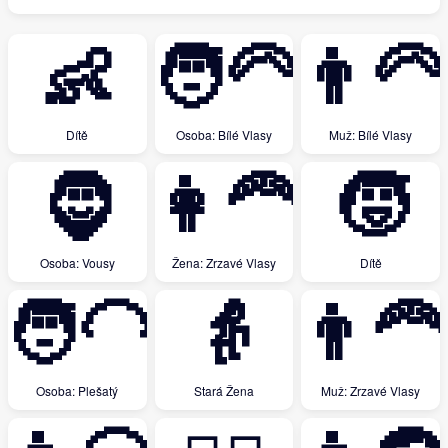
👶
🧑‍🦳
👨‍🦳
Dítě
Osoba: Bílé Vlasy
Muž: Bílé Vlasy
🧔
👩‍🦰
🧒
Osoba: Vousy
Žena: Zrzavé Vlasy
Dítě
🧑‍🦲
👵
👨‍🦰
Osoba: Plešatý
Stará Žena
Muž: Zrzavé Vlasy