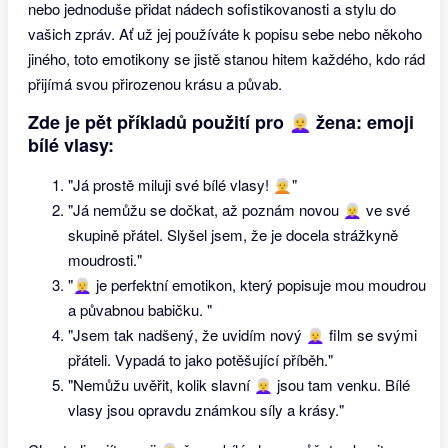
nebo jednoduše přidat nádech sofistikovanosti a stylu do
vašich zpráv. Ať už jej používáte k popisu sebe nebo někoho
jiného, toto emotikony se jistě stanou hitem každého, kdo rád
přijímá svou přirozenou krásu a půvab.
Zde je pět příkladů použití pro 👩‍🦳 žena: emoji
bílé vlasy:
"Já prostě miluji své bílé vlasy! 🧑‍🦳"
"Já nemůžu se dočkat, až poznám novou 👩‍🦳 ve své
skupině přátel. Slyšel jsem, že je docela strážkyně
moudrosti."
"👩‍🦳 je perfektní emotikon, který popisuje mou moudrou
a půvabnou babičku. "
"Jsem tak nadšený, že uvidím nový 👩‍🦳 film se svými
přáteli. Vypadá to jako potěšující příběh."
"Nemůžu uvěřit, kolik slavní 👩‍🦳 jsou tam venku. Bílé
vlasy jsou opravdu známkou síly a krásy."