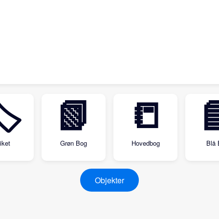
🏷
📗
📒

iket
Grøn Bog
Hovedbog
Blå 
Objekter