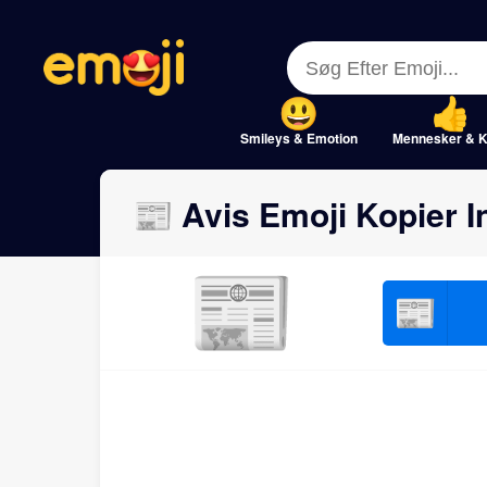
Menu
Menu
Close
Close
Smileys & Emotion
Mennesker & K
📰 Avis Emoji Kopier 
📰
📰