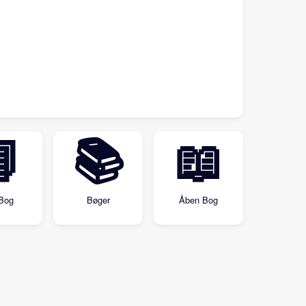

📚
📖
Bog
Bøger
Åben Bog