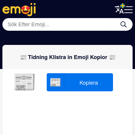
Menu
Menu
Close
Close
📗
🔖
📒
📃
📖
📕
🏷
📑
📰 Tidning Klistra in Emoji Kopior 📰
📰
📰
Kopiera