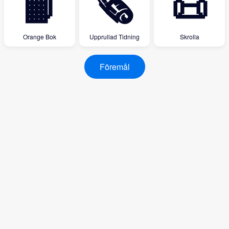
📙
🗞
📜
Orange Bok
Upprullad Tidning
Skrolla
Föremål