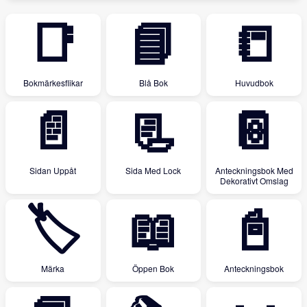
📑
📘
📒
Bokmärkesflikar
Blå Bok
Huvudbok
📄
📃
📔
Sidan Uppåt
Sida Med Lock
Anteckningsbok Med
Dekorativt Omslag
🏷
📖
📓
Märka
Öppen Bok
Anteckningsbok