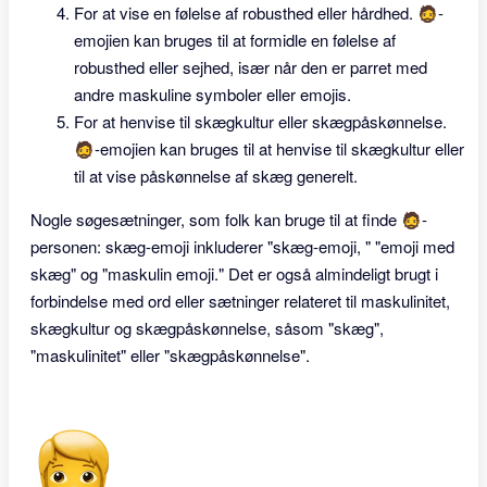
For at vise en følelse af robusthed eller hårdhed. 🧔-
emojien kan bruges til at formidle en følelse af
robusthed eller sejhed, især når den er parret med
andre maskuline symboler eller emojis.
For at henvise til skægkultur eller skægpåskønnelse.
🧔-emojien kan bruges til at henvise til skægkultur eller
til at vise påskønnelse af skæg generelt.
Nogle søgesætninger, som folk kan bruge til at finde 🧔-
personen: skæg-emoji inkluderer "skæg-emoji, " "emoji med
skæg" og "maskulin emoji." Det er også almindeligt brugt i
forbindelse med ord eller sætninger relateret til maskulinitet,
skægkultur og skægpåskønnelse, såsom "skæg",
"maskulinitet" eller "skægpåskønnelse".