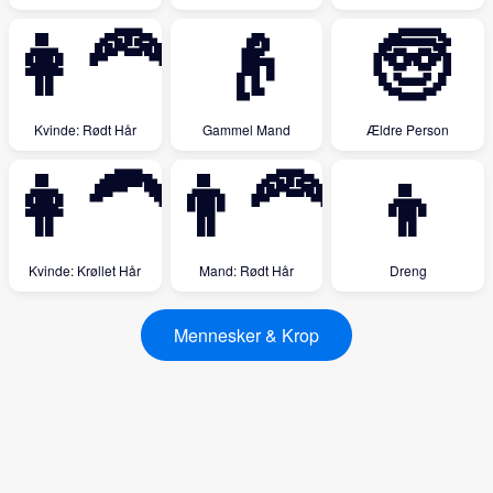
👩‍🦰
👴
🧓
Kvinde: Rødt Hår
Gammel Mand
Ældre Person
👩‍🦱
👨‍🦰
👦
Kvinde: Krøllet Hår
Mand: Rødt Hår
Dreng
Mennesker & Krop