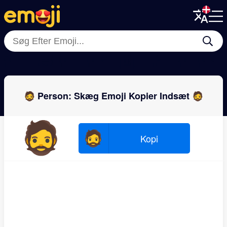
Menu
Menu
Close
Close
👩‍🦱
🧒
👨‍🦱
👨‍🦳
👱
👴
👨
👨‍
🧔 Person: Skæg Emoji Kopier Indsæt 🧔
🧔
🧔
Kopi