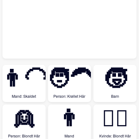
👨‍🦲
🧑‍🦱
🧒
Mand: Skaldet
Person: Krøllet Hår
Barn
👱
👨
👱‍♀️
Person: Blondt Hår
Mand
Kvinde: Blondt Hår