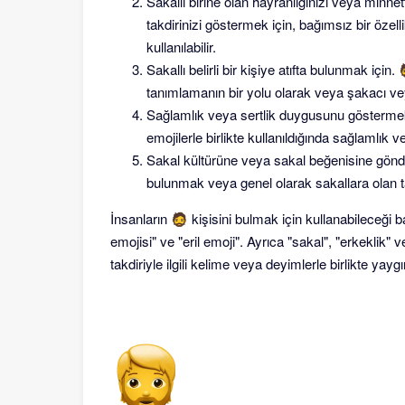
Sakallı birine olan hayranlığınızı veya minnet
takdirinizi göstermek için, bağımsız bir öze
kullanılabilir.
Sakallı belirli bir kişiye atıfta bulunmak için.
tanımlamanın bir yolu olarak veya şakacı veya 
Sağlamlık veya sertlik duygusunu göstermek 
emojilerle birlikte kullanıldığında sağlamlık 
Sakal kültürüne veya sakal beğenisine gönde
bulunmak veya genel olarak sakallara olan tak
İnsanların 🧔 kişisini bulmak için kullanabileceği ba
emojisi" ve "eril emoji". Ayrıca "sakal", "erkeklik" v
takdiriyle ilgili kelime veya deyimlerle birlikte yaygın