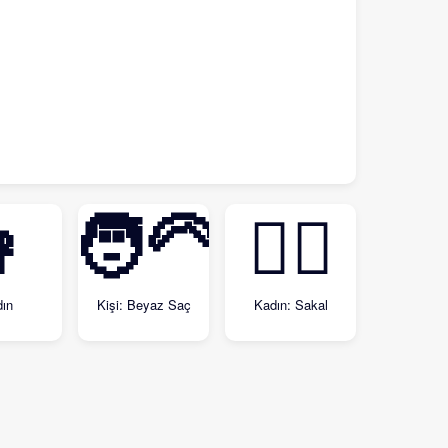

🧑‍🦳
🧔‍♀️
ın
Kişi: Beyaz Saç
Kadın: Sakal