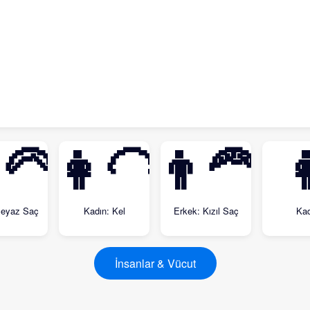
‍🦳
👩‍🦲
👨‍🦰

Beyaz Saç
Kadın: Kel
Erkek: Kızıl Saç
Kad
İnsanlar & Vücut