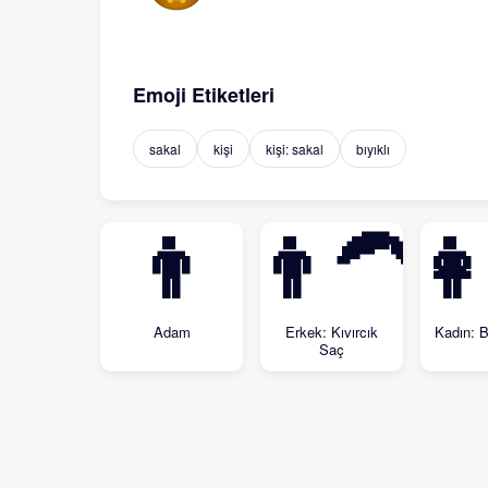
Emoji Etiketleri
sakal
kişi
kişi: sakal
bıyıklı
👨
👨‍🦱
👩
Adam
Erkek: Kıvırcık
Kadın: 
Saç