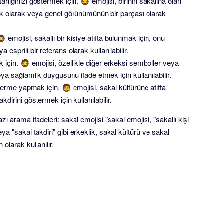
tarlığınızı göstermek için. 🧔 emojisi, birinin sakalına olan
llik olarak veya genel görünümünün bir parçası olarak
 🧔 emojisi, sakallı bir kişiye atıfta bulunmak için, onu
esprili bir referans olarak kullanılabilir.
için. 🧔 emojisi, özellikle diğer erkeksi semboller veya
veya sağlamlık duygusunu ifade etmek için kullanılabilir.
rme yapmak için. 🧔 emojisi, sakal kültürüne atıfta
dirini göstermek için kullanılabilir.
zı arama ifadeleri: sakal emojisi "sakal emojisi, "sakallı kişi
eya "sakal takdiri" gibi erkeklik, sakal kültürü ve sakal
 olarak kullanılır.