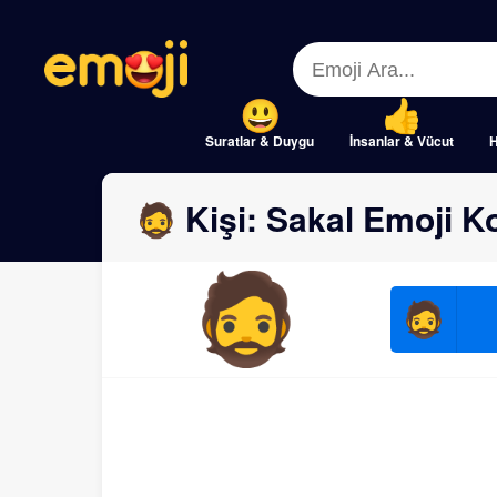
Menu
Menu
Close
Close
Suratlar & Duygu
İnsanlar & Vücut
H
🧔 Kişi: Sakal Emoji K
🧔
🧔