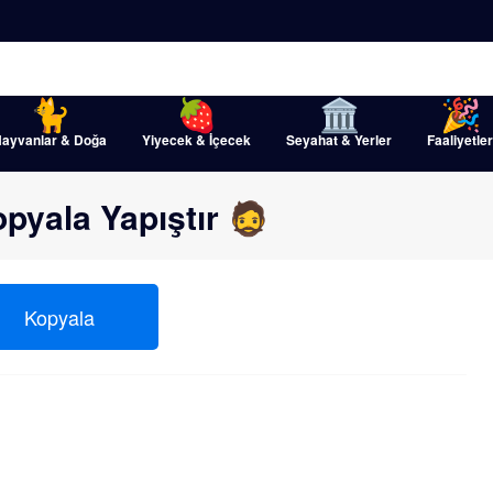
ayvanlar & Doğa
Yiyecek & İçecek
Seyahat & Yerler
Faaliyetler
opyala Yapıştır 🧔
Kopyala