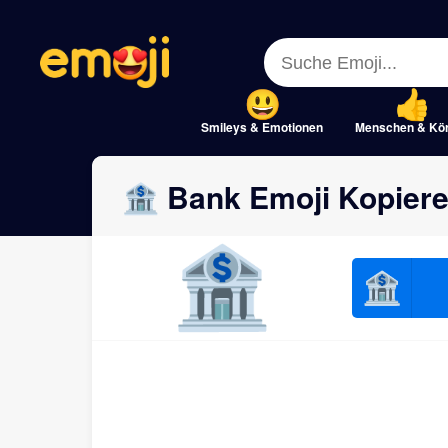
Menu
Menu
Close
Close
Smileys & Emotionen
Menschen & Kö
🏦 Bank Emoji Kopiere
🏦
🏦