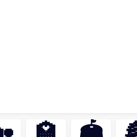
🏡
🏩
🏟
