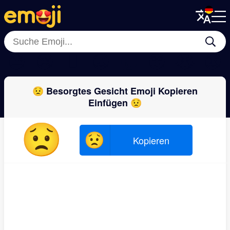
Menu
Menu
Close
Close
😓
😢
🫪
😦
🥱
😲
😭
😧
😟 Besorgtes Gesicht Emoji Kopieren
Einfügen 😟
😟
😟
Kopieren