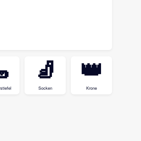

🧦
👑
tiefel
Socken
Krone