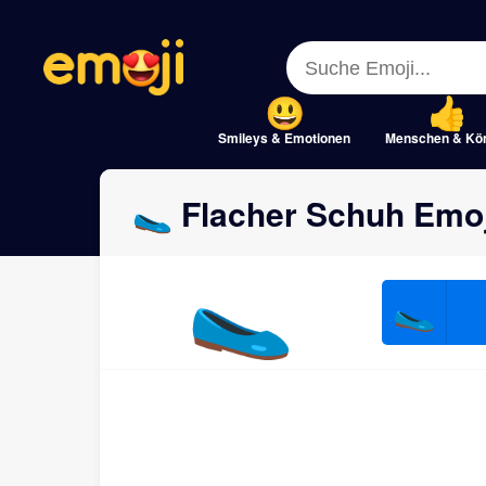
Menu
Menu
Close
Close
Smileys & Emotionen
Menschen & Kö
🥿 Flacher Schuh Emoj
🥿
🥿