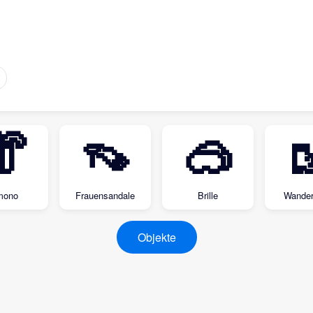
👘
👡
🥽

mono
Frauensandale
Brille
Wanders
Objekte