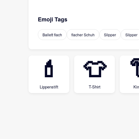
Emoji Tags
Ballett flach
flacher Schuh
Slipper
Slipper
💄
👕
Lippenstift
T-Shirt
Ki