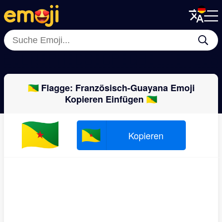
Menu
Menu
Close
Close
🇪🇺
🇳🇵
🇲🇩
🇸🇨
🇵🇬
🇧🇮
🇮🇹
🇱
🇬🇫 Flagge: Französisch-Guayana Emoji
Kopieren Einfügen 🇬🇫
🇬🇫
🇬🇫
Kopieren