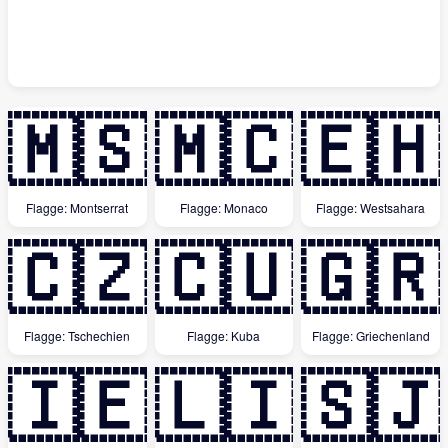
🇲🇸
🇲🇨
🇪🇭
Flagge: Montserrat
Flagge: Monaco
Flagge: Westsahara
🇨🇿
🇨🇺
🇬🇷
Flagge: Tschechien
Flagge: Kuba
Flagge: Griechenland
🇮🇪
🇱🇮
🇸🇯