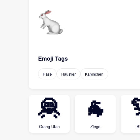
Emoji Tags
Hase
Haustier
Kaninchen
🦧
🐐
Orang-Utan
Ziege
B