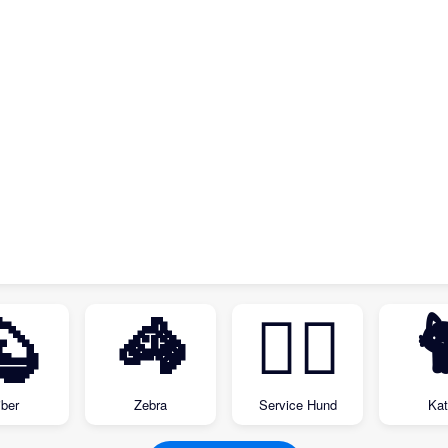
🦫
🦓
🐕‍🦺

iber
Zebra
Service Hund
Kat