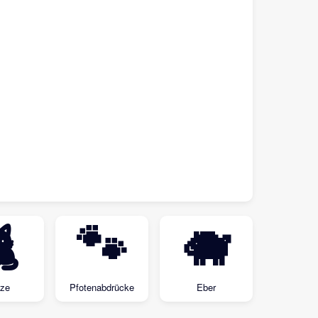

🐾
🐗
ze
Pfotenabdrücke
Eber