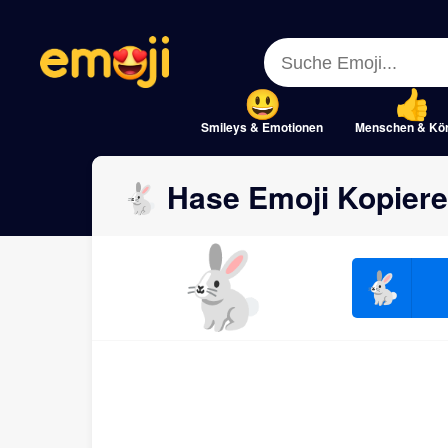
Menu
Menu
Close
Close
Smileys & Emotionen
Menschen & Kö
🐇 Hase Emoji Kopiere
🐇
🐇