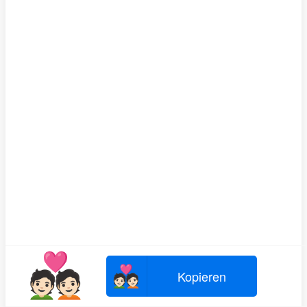
💑🏻
💑🏻
Kopieren