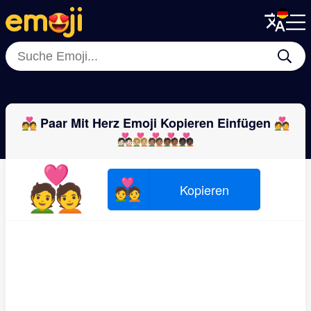
Menu
Menu
Close
Close
‍👨‍👧‍👦
👨‍👨‍👧
💏
👨‍👨‍👦
👫
👨‍👩‍👧‍👧
👩‍👧‍👦
👨‍
💑 Paar Mit Herz Emoji Kopieren Einfügen 💑
💑🏻💑🏼💑🏽💑🏾💑🏿
💑
💑
Kopieren