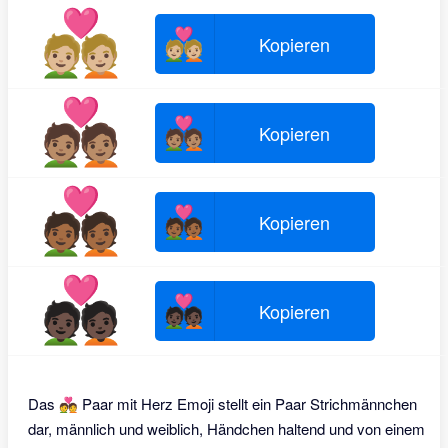
💑🏼
💑🏼
Kopieren
💑🏽
💑🏽
Kopieren
💑🏾
💑🏾
Kopieren
💑🏿
💑🏿
Kopieren
Das 💑 Paar mit Herz Emoji stellt ein Paar Strichmännchen
dar, männlich und weiblich, Händchen haltend und von einem