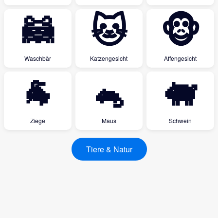
🦝
🐱
🐵
Waschbär
Katzengesicht
Affengesicht
🐐
🐁
🐖
Ziege
Maus
Schwein
Tiere & Natur