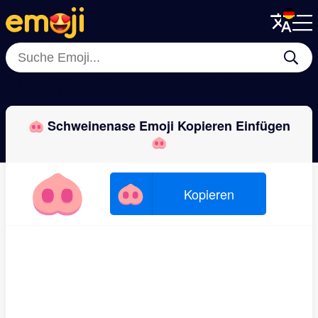
Menu
Menu
Close
Close
🐏
🐪
🐗
🦛
🦇
🐨
🦫
🐇
🐽 Schweinenase Emoji Kopieren Einfügen
🐽
🐽
🐽
Kopieren