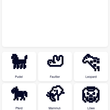
🐩
🦥
🐆
Pudel
Faultier
Leopard
🐎
🦣
🦁
Pferd
Mammut-
Löwe