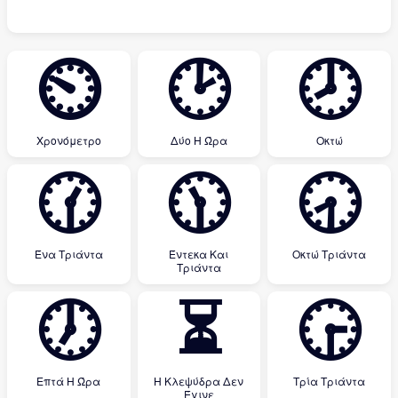
⏲
🕑
🕗
Χρονόμετρο
Δύο Η Ώρα
Οκτώ
🕜
🕦
🕣
Ένα Τριάντα
Έντεκα Και
Οκτώ Τριάντα
Τριάντα
🕖
⏳
🕞
Επτά Η Ώρα
Η Κλεψύδρα Δεν
Τρία Τριάντα
Έγινε