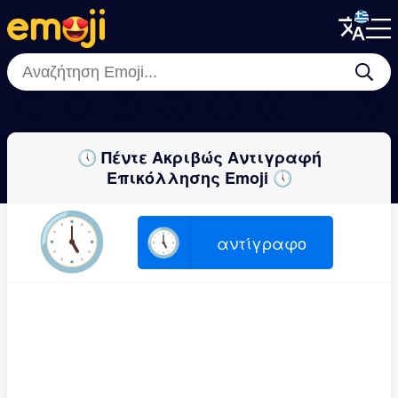
Menu
Menu
Close
Close
🕐
⏲
🕖
🕟
🕕
🕧
🕚
🕗
🕔 Πέντε Ακριβώς Αντιγραφή
Επικόλλησης Emoji 🕔
🕔
🕔
αντίγραφο