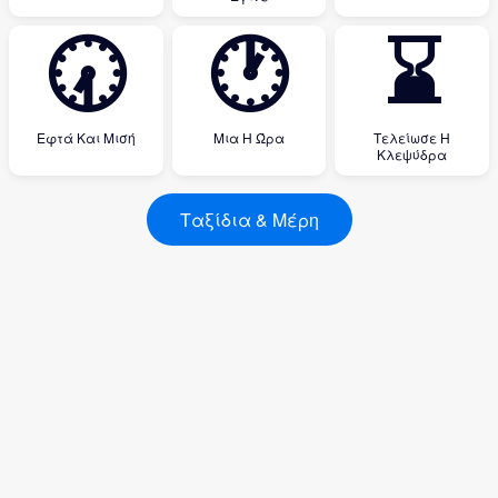
🕢
🕐
⌛
Εφτά Και Μισή
Μια Η Ώρα
Τελείωσε Η
Κλεψύδρα
Ταξίδια & Μέρη