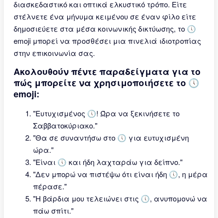
διασκεδαστικό και οπτικά ελκυστικό τρόπο. Είτε
στέλνετε ένα μήνυμα κειμένου σε έναν φίλο είτε
δημοσιεύετε στα μέσα κοινωνικής δικτύωσης, το 🕔
emoji μπορεί να προσθέσει μια πινελιά ιδιοτροπίας
στην επικοινωνία σας.
Ακολουθούν πέντε παραδείγματα για το
πώς μπορείτε να χρησιμοποιήσετε το 🕔
emoji:
"Ευτυχισμένος 🕔! Ώρα να ξεκινήσετε το
Σαββατοκύριακο."
"Θα σε συναντήσω στο 🕔 για ευτυχισμένη
ώρα."
"Είναι 🕔 και ήδη λαχταράω για δείπνο."
"Δεν μπορώ να πιστέψω ότι είναι ήδη 🕔, η μέρα
πέρασε."
"Η βάρδια μου τελειώνει στις 🕔, ανυπομονώ να
πάω σπίτι."