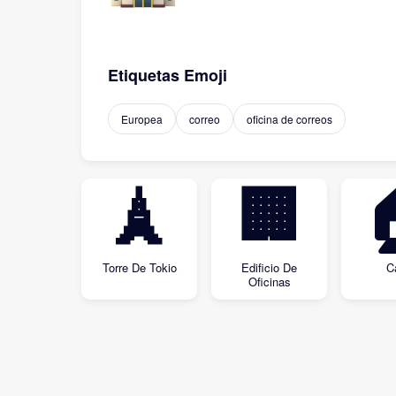
Etiquetas Emoji
Europea
correo
oficina de correos
🗼
🏢
Torre De Tokio
Edificio De
C
Oficinas