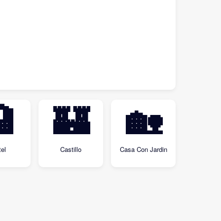

🏰
🏡
el
Castillo
Casa Con Jardin