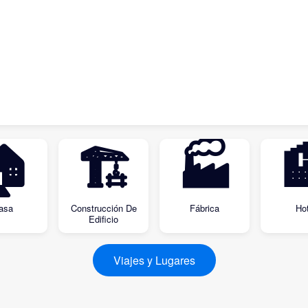
🏠
🏗
🏭

asa
Construcción De
Fábrica
Hot
Edificio
Viajes y Lugares