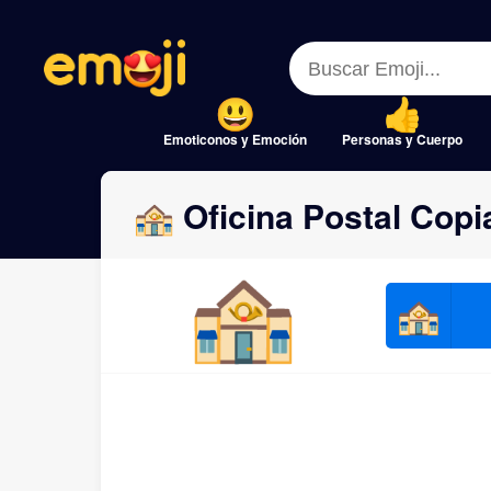
Menu
Menu
Close
Close
Emoticonos y Emoción
Personas y Cuerpo
🏤 Oficina Postal Copi
🏤
🏤