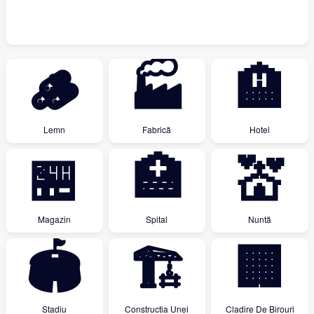
🪵
🏭
🏨
Lemn
Fabrică
Hotel
🏪
🏥
💒
Magazin
Spital
Nuntă
🏟
🏗
🏢
Stadiu
Constructia Unei
Cladire De Birouri