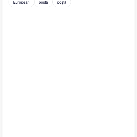
European
poștă
poștă