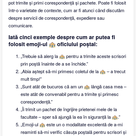
pot trimite și primi corespondență și pachete. Poate fi folosit
într-o varietate de contexte, cum ar fi atunci când discutăm
despre servicii de corespondență, expediere sau
comunicare.
Iată cinci exemple despre cum ar putea fi
folosit emoji-ul 🏤 oficiului poștal:
„Trebuie să alerg la 🏤 pentru a trimite aceste scrisori
prin poștă înainte de a se închide.”
„Abia aștept să-mi primesc coletul de la 🏤 – a trecut
mult timp!”
„Sunt atât de bucuros că am un 🏤 lângă casa mea –
este atât de convenabil pentru a trimite și primesc
corespondență.”
„Îi trimit un pachet de îngrijire prietenei mele de la
facultate – sper să ajungă la ea în siguranță la 🏤.”
„Emoji-ul 🏤 este un o modalitate excelentă de a-mi
reaminti să-mi verific căsuța poștală pentru scrisori și