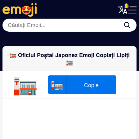
Menu
Menu
Close
Close
🪨
🪵
🏦
💒
🏘
🏢
🛖
🏤
🏣 Oficiul Poștal Japonez Emoji Copiați Lipiți
🏣
🏣
🏣
Copie