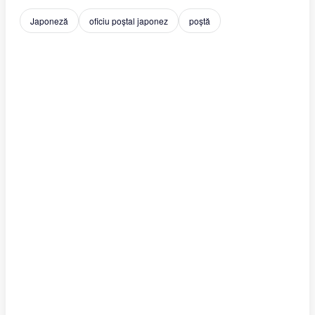
Japoneză
oficiu poștal japonez
poștă