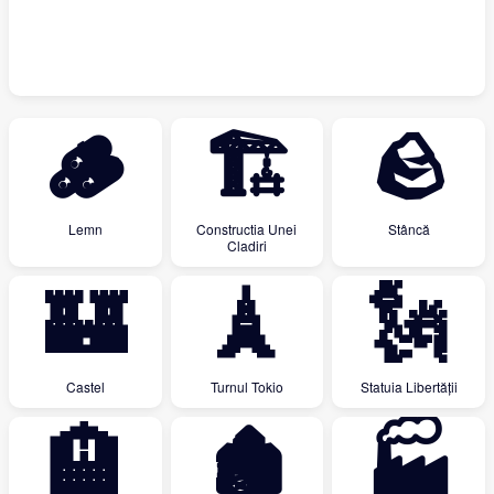
🪵
🏗
🪨
Lemn
Constructia Unei
Stâncă
Cladiri
🏰
🗼
🗽
Castel
Turnul Tokio
Statuia Libertății
🏨
🏚
🏭