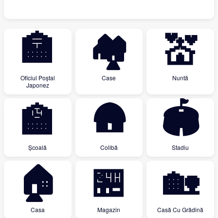
🏣
🏘
💒
Oficiul Poștal
Case
Nuntă
Japonez
🏫
🛖
🏟
Şcoală
Colibă
Stadiu
🏠
🏪
🏡
Casa
Magazin
Casă Cu Grădină