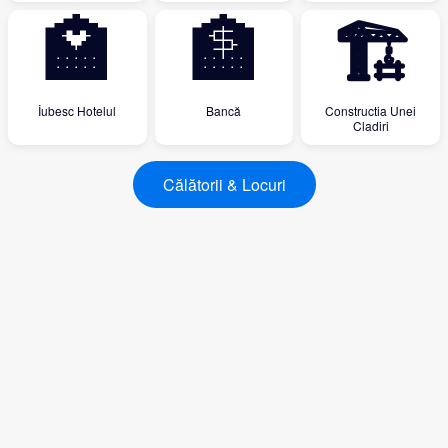
🏩
🏦
🏗
İubesc Hotelul
Bancă
Constructia Unei
Cladiri
Călătorii & Locuri