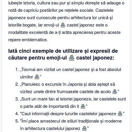
iubește istoria, cultura sau pur și simplu dorește să adauge o
notă de capriciu postărilor pe rețelele sociale. Castelele
japoneze sunt cunoscute pentru arhitectura lor unică și
istoriile bogate, iar emoji-ul 🏯 castel japonez este o
modalitate excelentă de a-ți arăta aprecierea pentru aceste
repere emblematice.
Iată cinci exemple de utilizare și expresii de
căutare pentru emoji-ul 🏯 castel japonez:
„Tocmai am vizitat un castel japonez și a fost absolut
uimitor 🏯”
„Planuiesc o excursie în Japonia și abia aștept să
vizitez unele dintre frumoasele castele de acolo 🏯”
„Sunt un mare fan al istoriei japoneze, iar castelele sunt
o parte atât de importantă din it 🏯"
"Caut informații despre tururile castelelor japoneze 🏯"
"Îmi place amestecul de stiluri tradiționale și moderne
în arhitectura castelului japonez 🏯"