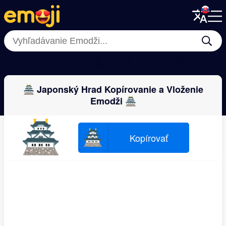
Menu
Menu
Close
Close
🛖
💒
🏚
🪵
🏬
🏫
🏢
🏥
🏯 Japonský Hrad Kopírovanie a Vloženie
Emodži 🏯
🏯
🏯
Kopírovať