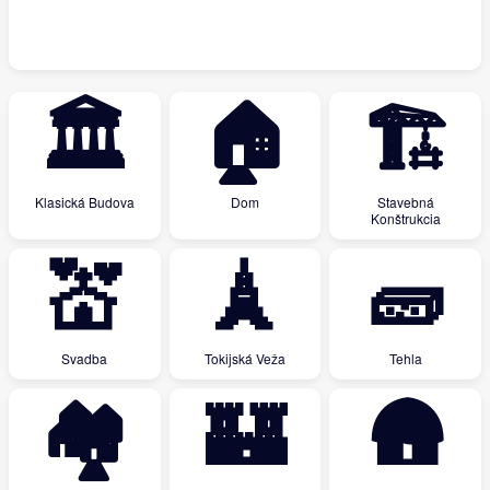
🏛
🏠
🏗
Klasická Budova
Dom
Stavebná
Konštrukcia
💒
🗼
🧱
Svadba
Tokijská Veža
Tehla
🏘
🏰
🛖