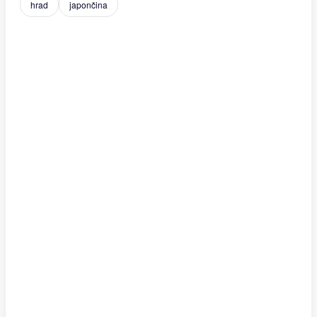
hrad
japončina