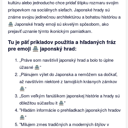
kultúru alebo jednoducho chce pridať štipku rozmaru svojim
príspevkom na sociálnych sieťach. Japonské hrady sú
známe svojou jedinečnou architektúrou a bohatou históriou a
🏯 Japonské hrady emoji sú skvelým spôsobom, ako
prejaviť uznanie týmto ikonickým pamiatkam.
Tu je päť príkladov použitia a hľadaných fráz
pre emoji 🏯 japonský hrad:
„Práve som navštívil japonský hrad a bolo to úplne
úžasné 🏯“
„Plánujem výlet do Japonska a nemôžem sa dočkať,
až navštívim niektoré z tamojších krásnych zámkov
🏯“
„Som veľkým fanúšikom japonskej histórie a hrady sú
dôležitou súčasťou it 🏯"
"Hľadám informácie o prehliadkach japonských hradov
🏯"
"Milujem zmes tradičných a moderných štýlov v