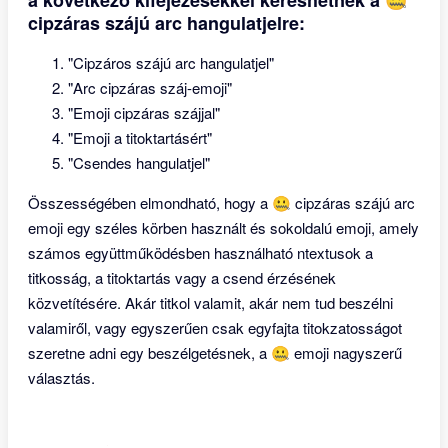
a következő kifejezésekkel kereshetnek a 🤐
cipzáras szájú arc hangulatjelre:
"Cipzáros szájú arc hangulatjel"
"Arc cipzáras száj-emoji"
"Emoji cipzáras szájjal"
"Emoji a titoktartásért"
"Csendes hangulatjel"
Összességében elmondható, hogy a 🤐 cipzáras szájú arc
emoji egy széles körben használt és sokoldalú emoji, amely
számos együttműködésben használható ntextusok a
titkosság, a titoktartás vagy a csend érzésének
közvetítésére. Akár titkol valamit, akár nem tud beszélni
valamiről, vagy egyszerűen csak egyfajta titokzatosságot
szeretne adni egy beszélgetésnek, a 🤐 emoji nagyszerű
választás.