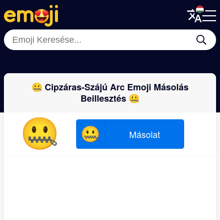
Menu
Menu
Close
Close
😶‍🌫️
🤨
😏
😶
😒
🙂‍↕️
😬
🤥
🤐 Cipzáras-Szájú Arc Emoji Másolás
Beillesztés 🤐
🤐
🤐
Másolat