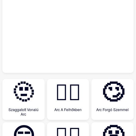
🫥
😶‍🌫️
🙄
Szaggatott Vonalú
Arc A Felhőkben
Arc Forgó Szemmel
Arc