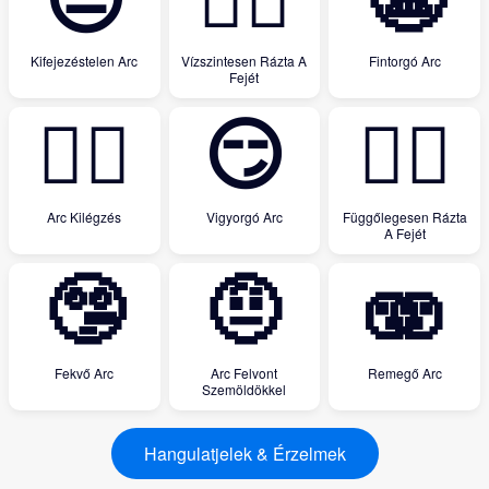
😑
🙂‍↔️
😬
Kifejezéstelen Arc
Vízszintesen Rázta A
Fintorgó Arc
Fejét
😮‍💨
😏
🙂‍↕️
Arc Kilégzés
Vigyorgó Arc
Függőlegesen Rázta
A Fejét
🤥
🤨
🫨
Fekvő Arc
Arc Felvont
Remegő Arc
Szemöldökkel
Hangulatjelek & Érzelmek