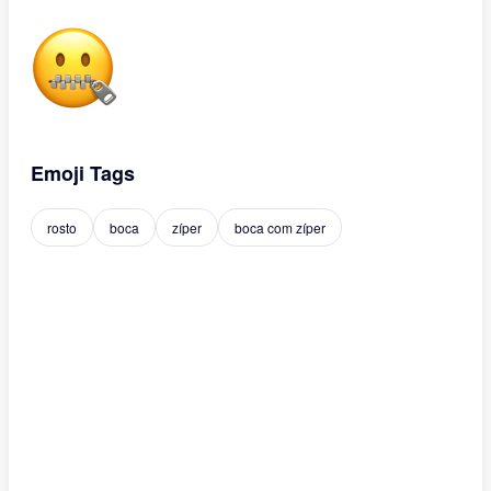
Emoji Tags
rosto
boca
zíper
boca com zíper