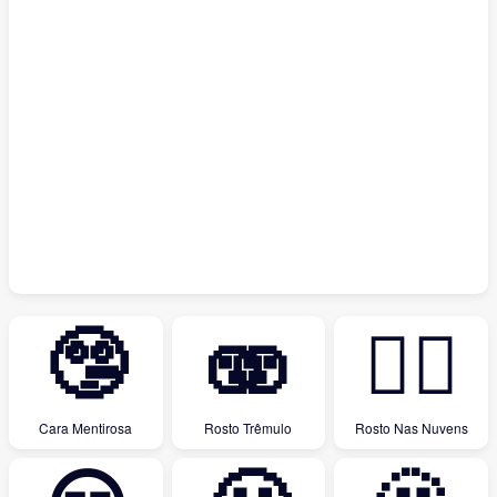
🤥
🫨
😶‍🌫️
Cara Mentirosa
Rosto Trêmulo
Rosto Nas Nuvens