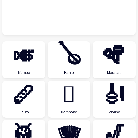
🎺
🪕
🪇
Tromba
Banjo
Maracas
🪈
🪊
🎻
Flauto
Trombone
Violino
🥁
🪗
🎷