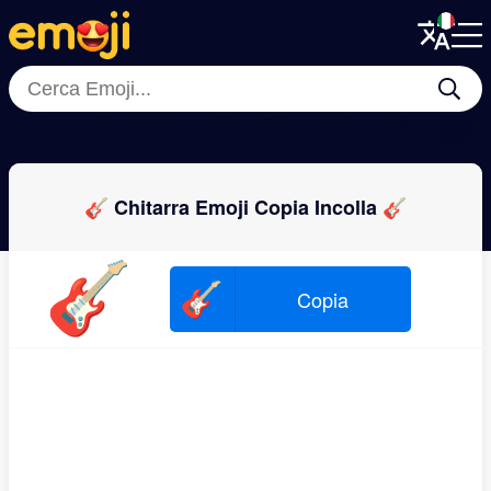
Menu
Menu
Close
Close
🪉
🎷
🎹
🪈
🥁
🎻
🪘
🪗
🎸 Chitarra Emoji Copia Incolla 🎸
🎸
🎸
Copia