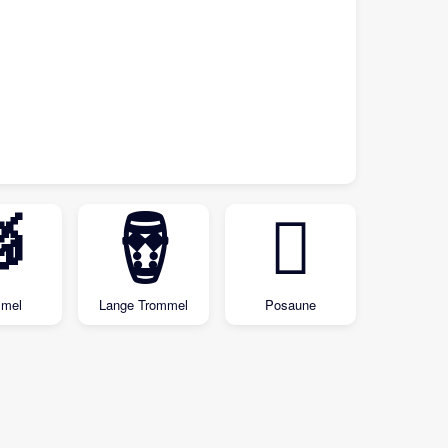

🪘
🪊
mmel
Lange Trommel
Posaune