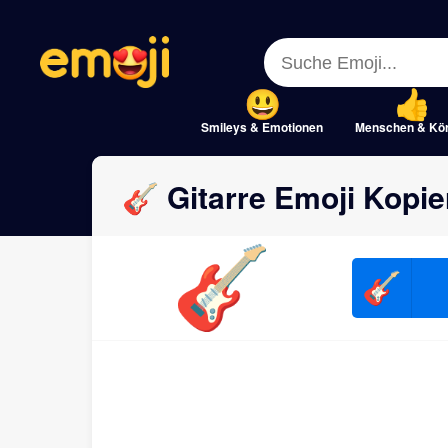
Menu
Menu
Close
Close
Smileys & Emotionen
Menschen & Kö
🎸 Gitarre Emoji Kopi
🎸
🎸