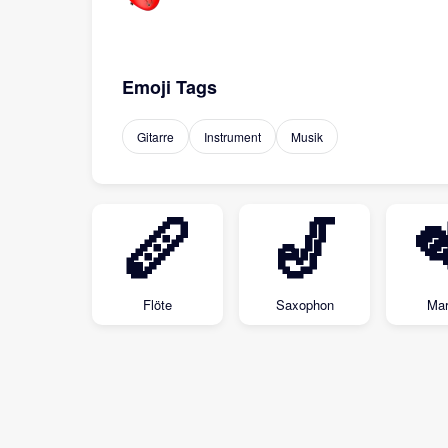
Emoji Tags
Gitarre
Instrument
Musik
🪈
🎷
Flöte
Saxophon
Mar