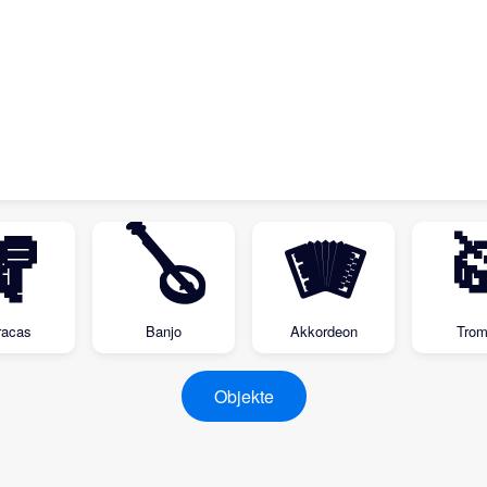
🪇
🪕
🪗

acas
Banjo
Akkordeon
Tro
Objekte